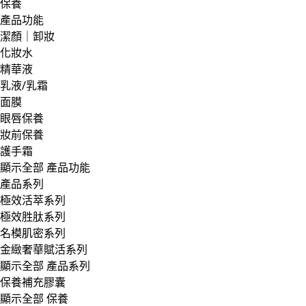
保養
產品功能
潔顏｜卸妝
化妝水
精華液
乳液/乳霜
面膜
眼唇保養
妝前保養
護手霜
顯示全部 產品功能
產品系列
極效活萃系列
極效胜肽系列
名模肌密系列
金緻奢華賦活系列
顯示全部 產品系列
保養補充膠囊
顯示全部 保養