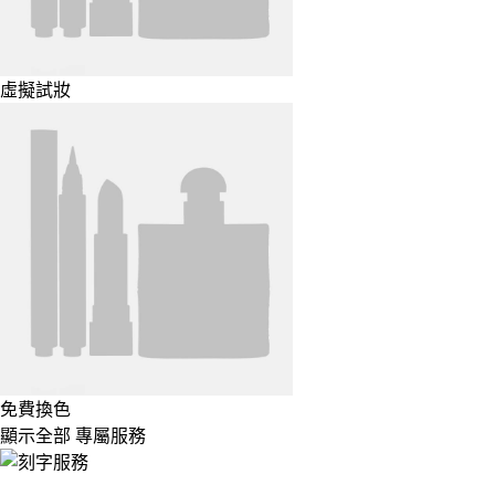
虛擬試妝
免費換色
顯示全部 專屬服務