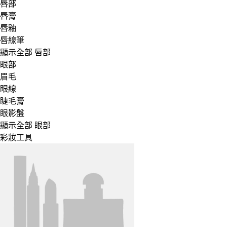
唇部
唇膏
唇釉
唇線筆
顯示全部 唇部
眼部
眉毛
眼線
睫毛膏
眼影盤
顯示全部 眼部
彩妝工具