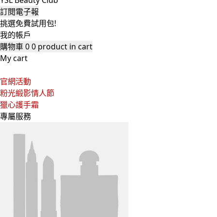
YSL Beauty Club
訂閱電子報
挑選免費試用包!
我的帳戶
購物車
0
0 product in cart
My cart
官網活動
粉光緞影情人節
獵心護手霜
專屬服務