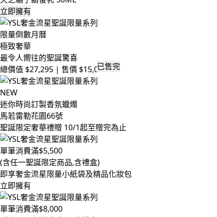
立即擁有
限量倒數月曆
極致奢華
最令人嚮往的聖誕驚喜
已售完
總價值 $27,295 | 售價 $15,000
NEW
迷你時尚訂製香氛蠟燭
馬若雷勒花園66號
聖誕限定奢華禮贈
10/1起至贈完為止
單筆消費滿$5,500
(含任一聖誕限定商品,含禮盒)
即享奢金流星限量小紙袋及精品化妝包
立即擁有
單筆消費滿$8,000