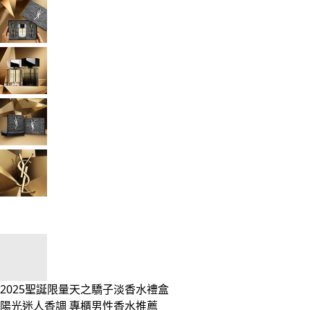
2025聖誕限量天之驕子淡香水禮盒
陽光迷人香調 專櫃男性香水推薦