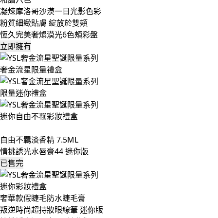
凝煉摩洛哥沙漠一日光影色彩
粉質細緻貼膚 綻放於雙頰
恆久完美奢燦漠光6色頰彩盤
立即擁有
奢金流星限量禮盒
限量迷你禮盒
迷你自由不羈彩妝禮盒
自由不羈淡香精 7.5ML
情挑誘光水唇膏44 迷你版
已售完
迷你彩妝禮盒
奢華款假睫毛防水睫毛膏
叛逆時尚超持妝眼線筆 迷你版