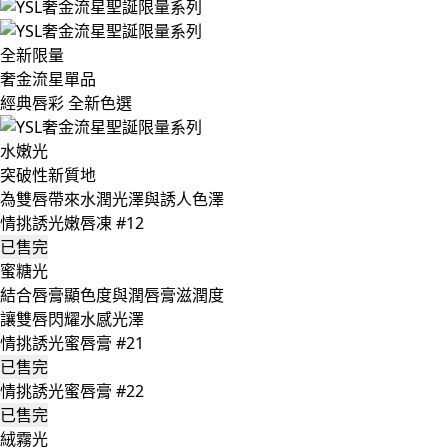
全新限量
奢金流星單品
經典唇彩 全新色選
水嫩光
突破性新質地
為雙唇帶來水潤光澤與誘人色澤
情挑誘光嫩唇凍 #12
已售完
蜜糖光
結合唇膏顯色度與潤唇膏滋潤度
讓雙唇閃耀水感光澤
情挑誘光蜜唇膏 #21
已售完
情挑誘光蜜唇膏 #22
已售完
絨霧光