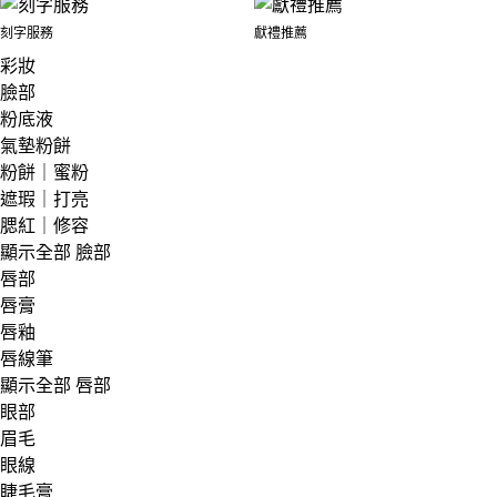
刻字服務
獻禮推薦
彩妝
臉部
粉底液
氣墊粉餅
粉餅｜蜜粉
遮瑕｜打亮
腮紅｜修容
顯示全部 臉部
唇部
唇膏
唇釉
唇線筆
顯示全部 唇部
眼部
眉毛
眼線
睫毛膏