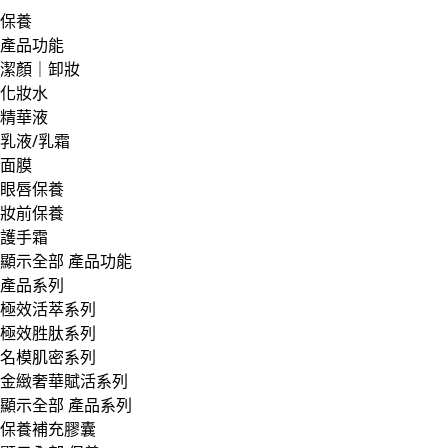
保養
產品功能
潔顏｜卸妝
化妝水
精華液
乳液/乳霜
面膜
眼唇保養
妝前保養
護手霜
顯示全部 產品功能
產品系列
極效活萃系列
極效胜肽系列
名模肌密系列
金緻奢華賦活系列
顯示全部 產品系列
保養補充膠囊