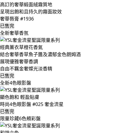
高訂的奢華緞面絨霧質地
呈現出飽和且持久的霧面妝效
奢華唇膏 #1936
已售完
全新奢華香氛
經典薰衣草橙花香氣
結合奢華香草魚子醬及濃郁金色朗姆酒
展現優雅奢華香調
自由不羈金奢燦光淡香精
已售完
全新4色眼影盤
顯色飽和 輕盈貼膚
時尚4色眼影盤 #025 奢金流星
已售完
限量珍藏6色頰彩盤
和諧六色