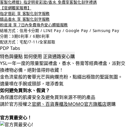
客製化禮贈》指定明星彩妝/香水 免費享客製化刻字禮遇
【官網獨家服務】
指定唇彩 享 客製化刻字服務
精品香水 享 客製化刻字服務
粉底液 享 7日內免費換色安心體驗服務
結帳方式：信用卡分期 / LINE Pay / Google Pay / Samsung Pay
分期：3期0利率 / 6期0利率
配送方式：宅配/7-11/全家超取
PDP Tabs
特色與優點
如何使用
正貨通路安心購
YSL一年一度的限量聖誕禮盒，香水、唇膏等經典禮盒，派對交
換禮物必備，絕對值得妳收藏！
金色流星般的奢華光芒與絢爛亮粉，點綴出極致的聖誕氛圍。
適量噴在手腕或頸部，增添香氣
如何避免買到水、假貨？
為保護您的肌膚安全及避免買到來源不明的產品
請於官方授權之
官網、百貨專櫃及MOMO官方旗艦店
選購
官方買最安心！