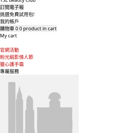
YSL Beauty Club
訂閱電子報
挑選免費試用包!
我的帳戶
購物車
0
0 product in cart
My cart
官網活動
粉光緞影情人節
獵心護手霜
專屬服務