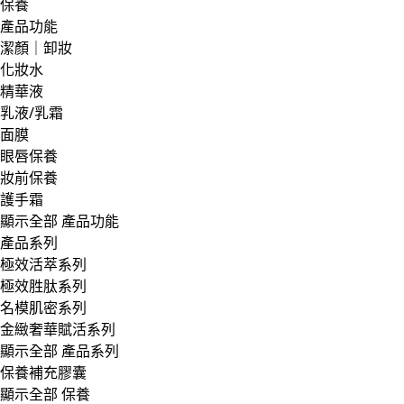
保養
產品功能
潔顏｜卸妝
化妝水
精華液
乳液/乳霜
面膜
眼唇保養
妝前保養
護手霜
顯示全部 產品功能
產品系列
極效活萃系列
極效胜肽系列
名模肌密系列
金緻奢華賦活系列
顯示全部 產品系列
保養補充膠囊
顯示全部 保養