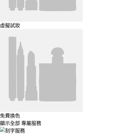
虛擬試妝
免費換色
顯示全部 專屬服務