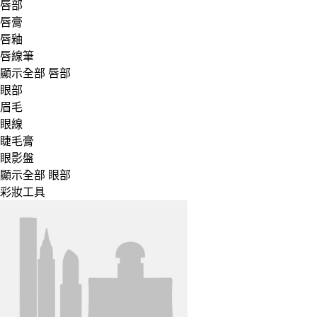
唇部
唇膏
唇釉
唇線筆
顯示全部 唇部
眼部
眉毛
眼線
睫毛膏
眼影盤
顯示全部 眼部
彩妝工具