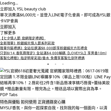
Loading...
立即加入 YSL beauty club
單次消費滿$6,000元，並登入LINE電子化會員，即可成為YSL銀
卡VIP會員
立即加入
了解更多
【七夕情人節 官網限定禮遇】
全新限量》粉銀緞光情人節系列彩妝
限量包裝禮遇》全站任選滿$8,000即享粉銀緞光方形禮盒
只到8/14 香氛周限定》全站滿$4,000輸碼【LOVEYSL】享男香10ml
客製化禮贈》指定明星彩妝/香水 免費享客製化刻字禮遇
PDP Tabs
特色與優點
如何使用
正貨通路安心購
MYSLF香氛，與你一起探索自我，找到我的每一個面向，以清