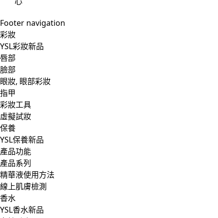
心
Footer navigation
彩妝
YSL彩妝新品
唇部
臉部
眼妝, 眼部彩妝
指甲
彩妝工具
虛擬試妝
保養
YSL保養新品
產品功能
產品系列
精華液使用方法
線上肌膚檢測
香水
YSL香水新品