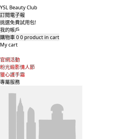
YSL Beauty Club
訂閱電子報
挑選免費試用包!
我的帳戶
購物車
0
0 product in cart
My cart
官網活動
粉光緞影情人節
獵心護手霜
專屬服務