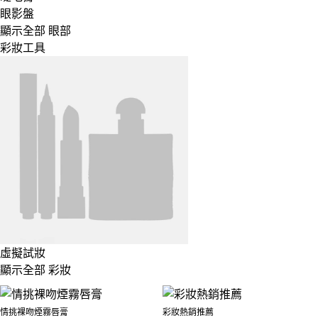
眼影盤
顯示全部 眼部
彩妝工具
虛擬試妝
顯示全部 彩妝
情挑裸吻煙霧唇膏
彩妝熱銷推薦