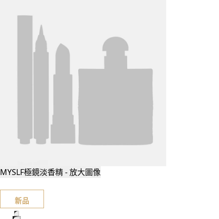
MYSLF極鏡淡香精 - 放大圖像
新品