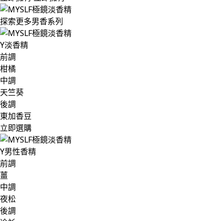
探索更多男香系列
Y淡香精
前調
柑橘
中調
天竺葵
後調
東加香豆
立即選購
Y男性香精
前調
薑
中調
夜松
後調