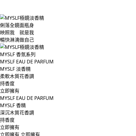
俐落全鏡面瓶身
映照我 就是我
暢快淋漓做自己
MYSLF 香氛系列
MYSLF EAU DE PARFUM
MYSLF 淡香精
柔軟木質花香調
持香度
立即擁有
MYSLF EAU DE PARFUM
MYSLF 香精
深沉木質花香調
持香度
立即擁有
立即擁有
立即擁有