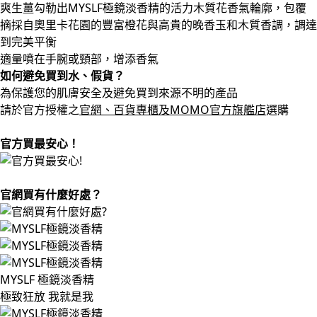
爽生薑勾勒出MYSLF極鏡淡香精的活力木質花香氣輪廓，包覆
摘採自奧里卡花園的豐富橙花與高貴的晚香玉和木質香調，調達
到完美平衡
適量噴在手腕或頸部，增添香氣
如何避免買到水、假貨？
為保護您的肌膚安全及避免買到來源不明的產品
請於官方授權之
官網、百貨專櫃及MOMO官方旗艦店
選購
官方買最安心！
官網買有什麼好處？
MYSLF 極鏡淡香精
極致狂放 我就是我