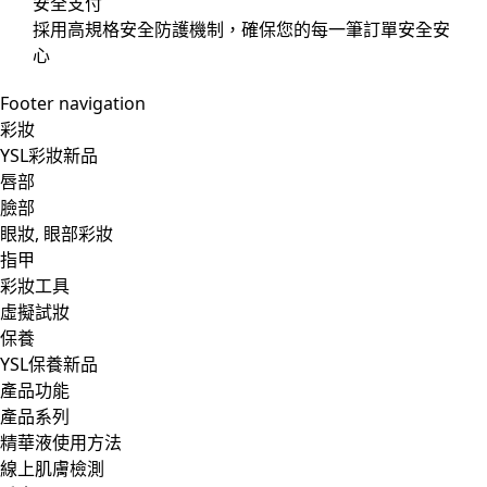
安全支付
採用高規格安全防護機制，確保您的每一筆訂單安全安
心
Footer navigation
彩妝
YSL彩妝新品
唇部
臉部
眼妝, 眼部彩妝
指甲
彩妝工具
虛擬試妝
保養
YSL保養新品
產品功能
產品系列
精華液使用方法
線上肌膚檢測