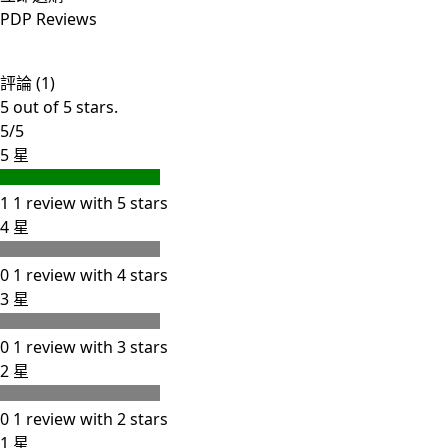
PDP Reviews
評論 (1)
5 out of 5 stars.
5/5
5 星
1
1 review with 5 stars
4 星
0
1 review with 4 stars
3 星
0
1 review with 3 stars
2 星
0
1 review with 2 stars
1 星