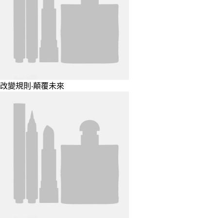
改變規則‧顛覆未來