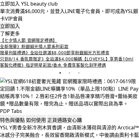
立即加入 YSL beauty club
單次消費滿$6,000元，並登入LINE電子化會員，即可成為YSL銀
卡VIP會員
立即加入
了解更多
【七夕情人節 官網限定禮遇】
全新限量》粉銀緞光情人節系列彩妝
限量包裝禮遇》全站任選滿$8,000即享粉銀緞光方形禮盒
只到8/14 香氛周限定》全站滿$4,000輸碼【LOVEYSL】享男香10ml
客製化禮贈》指定明星彩妝/香水 免費享客製化刻字禮遇
PDP Tabs
特色與優點
如何使用
正貨通路安心購
YSL Y男香全新冷冽木質香調，由清新冰薄荷與清涼的 Arctical™
冰感分子完美融合，長效留香開啟清新模式，中後調由奧利卡藍