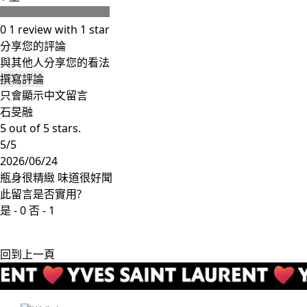
0
1 review with 1 star
分享您的評論
與其他人分享您的看法
撰寫評論
只會顯示中文留言
石旻融
5 out of 5 stars.
5/5
2026/06/24
瓶身很精緻 味道很好聞
此留言是否實用?
是 -
0
否 -
1
回到上一頁