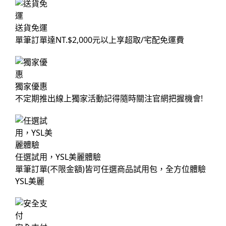
送貨免運
單筆訂單達NT.$2,000元以上享超取/宅配免運費
獨家優惠
不定期推出線上獨家活動記得隨時關注官網把握機會!
任選試用，YSL美麗體驗
單筆訂單(不限金額)皆可任選商品試用包，全方位體驗
YSL美麗