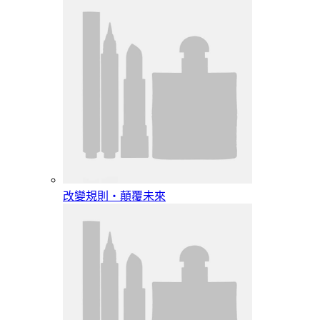
改變規則‧顛覆未來