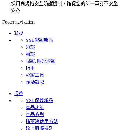
採用高規格安全防護機制，確保您的每一筆訂單安全
安心
Footer navigation
彩妝
YSL彩妝新品
唇部
臉部
眼妝, 眼部彩妝
指甲
彩妝工具
虛擬試妝
保養
YSL保養新品
產品功能
產品系列
精華液使用方法
線上肌膚檢測