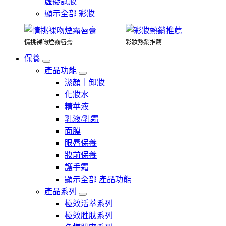
虛擬試妝
顯示全部 彩妝
情挑裸吻煙霧唇膏
彩妝熱銷推薦
保養
產品功能
潔顏｜卸妝
化妝水
精華液
乳液/乳霜
面膜
眼唇保養
妝前保養
護手霜
顯示全部 產品功能
產品系列
極效活萃系列
極效胜肽系列