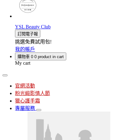
YSL Beauty Club
訂閱電子報
挑選免費試用包!
我的帳戶
購物車
0
0 product in cart
My cart
官網活動
粉光緞影情人節
獵心護手霜
專屬服務