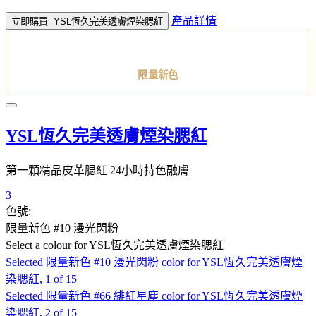
產品詳情
立即購買
YSL恆久完美透膚煙染腮紅
限量新色
YSL恆久完美透膚煙染腮紅
第一顆精品皮革腮紅 24小時持色融膚
3
色號:
限量新色 #10 漫光閃粉
Select a colour
for YSL恆久完美透膚煙染腮紅
Selected
限量新色 #10 漫光閃粉 color for YSL恆久完美透膚煙
染腮紅, 1 of 15
Selected
限量新色 #66 緋紅星塵 color for YSL恆久完美透膚煙
染腮紅, 2 of 15