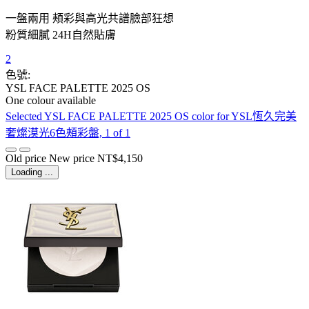
一盤兩用 頰彩與高光共譜臉部狂想
粉質細膩 24H自然貼膚
2
色號:
YSL FACE PALETTE 2025 OS
One colour available
Selected
YSL FACE PALETTE 2025 OS color for YSL恆久完美
奢燦漠光6色頰彩盤, 1 of 1
Old price
New price
NT$4,150
Loading ...