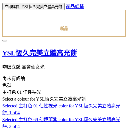
產品詳情
立即購買
YSL恆久完美立體高光餅
新品
YSL恆久完美立體高光餅
吻膚立體 高奢仙女光
尚未有評論
色號:
主打色 01 任性裸光
Select a colour
for YSL恆久完美立體高光餅
Selected
主打色 01 任性裸光 color for YSL恆久完美立體高光
餅, 1 of 4
Selected
主打色 69 幻境薰紫 color for YSL恆久完美立體高光
餅, 2 of 4