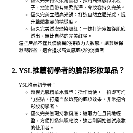
恆久完美持久柔霧蜜粉：採用高透感微米粒
子，控油且帶有絲柔光澤，令妝容持久完美。
恆久完美立體高光餅：打造自然立體光感，提
升整體妝容的精緻度。
恆久完美透膚煙染腮紅：一抹打造宛如從肌底
透出、無比自然的完美紅暈。
這些產品不僅具備優異的持妝力與妝感，還兼顧保
濕與輕盈，適合追求高質感底妝的消費者
YSL推薦初學者的臉部彩妝單品？
YSL推薦初學者：
超模光感精華水氣墊：操作簡便，一拍即可均
勻服貼，打造自然透亮的底妝效果，非常適合
彩妝初學者。
恆久完美無瑕持妝粉底：遮瑕力佳且質地輕
盈，方便打造無瑕底妝，適合剛開始嘗試底妝
的使用者。