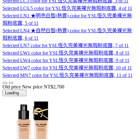
Selected
LC3 color for YSL恆久完美裸光無瑕粉底露, 3 of 11
Selected
LC6.5 color for YSL恆久完美裸光無瑕粉底露, 4 of 11
Selected
LN1 ★明亮白皙(熱賣) color for YSL恆久完美裸光無
瑕粉底露, 5 of 11
Selected
LN4 ★自然白皙(熱賣) color for YSL恆久完美裸光無
瑕粉底露, 6 of 11
Selected
LN7 color for YSL恆久完美裸光無瑕粉底露, 7 of 11
Selected
LW1 color for YSL恆久完美裸光無瑕粉底露, 8 of 11
Selected
LW4 color for YSL恆久完美裸光無瑕粉底露, 9 of 11
Selected
LW7 color for YSL恆久完美裸光無瑕粉底露, 10 of 11
Selected
MN7 color for YSL恆久完美裸光無瑕粉底露, 11 of 11
Old price
New price
NT$2,700
Loading ...