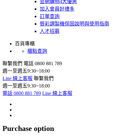
官網購物4大優惠
加入會員好禮多
訂單查詢
唇彩調製機保固說明與使用指南
人才招募
百貨專櫃
櫃點查詢
聯繫我們
電話 0800 881 789
週一至週五9:30~18:00
Line 線上客服
聯繫我們
週一至週五9:30~18:00
電話 0800 881 789
Line 線上客服
Purchase option