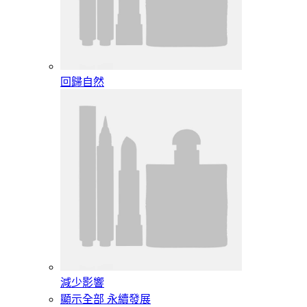
回歸自然
減少影響
顯示全部 永續發展