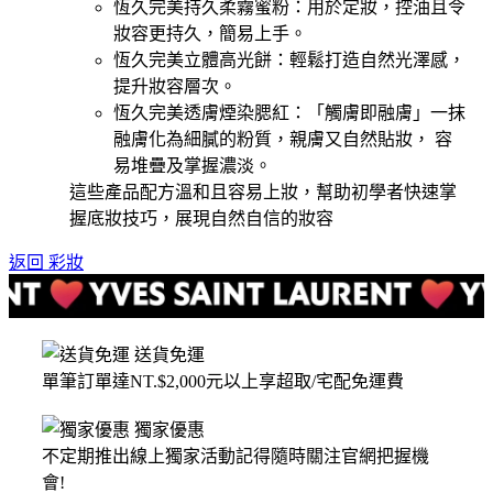
恆久完美持久柔霧蜜粉：用於定妝，控油且令
妝容更持久，簡易上手。
恆久完美立體高光餅：輕鬆打造自然光澤感，
提升妝容層次。
恆久完美透膚煙染腮紅：「觸膚即融膚」一抹
融膚化為細膩的粉質，親膚又自然貼妝， 容
易堆疊及掌握濃淡。
這些產品配方溫和且容易上妝，幫助初學者快速掌
握底妝技巧，展現自然自信的妝容
返回 彩妝
送貨免運
單筆訂單達NT.$2,000元以上享超取/宅配免運費
獨家優惠
不定期推出線上獨家活動記得隨時關注官網把握機
會!