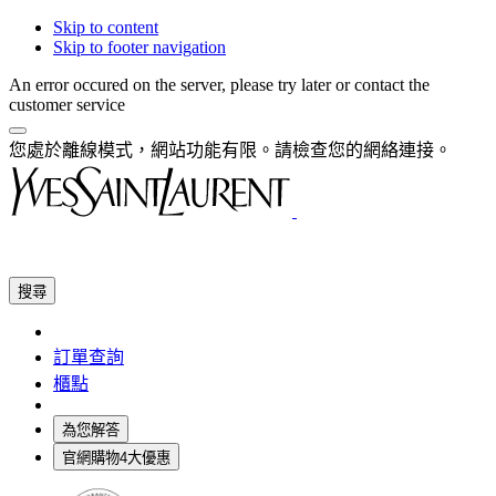
Skip to content
Skip to footer navigation
An error occured on the server, please try later or contact the
customer service
您處於離線模式，網站功能有限。請檢查您的網絡連接。
搜尋
訂單查詢
櫃點
為您解答
官網購物4大優惠