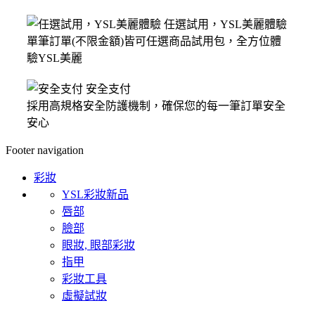
任選試用，YSL美麗體驗
單筆訂單(不限金額)皆可任選商品試用包，全方位體
驗YSL美麗
安全支付
採用高規格安全防護機制，確保您的每一筆訂單安全
安心
Footer navigation
彩妝
YSL彩妝新品
唇部
臉部
眼妝, 眼部彩妝
指甲
彩妝工具
虛擬試妝