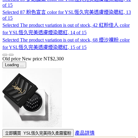
of 15
Selected
87 粉色宣言 color for YSL恆久完美透膚煙染腮紅, 13
of 15
Selected
The product variation is out of stock, 42 紅粉佳人 color
for YSL恆久完美透膚煙染腮紅, 14 of 15
Selected
The product variation is out of stock, 68 煙沙裸粉 color
for YSL恆久完美透膚煙染腮紅, 15 of 15
Old price
New price
NT$2,300
Loading ...
產品詳情
立即購買
YSL恆久完美持久柔霧蜜粉