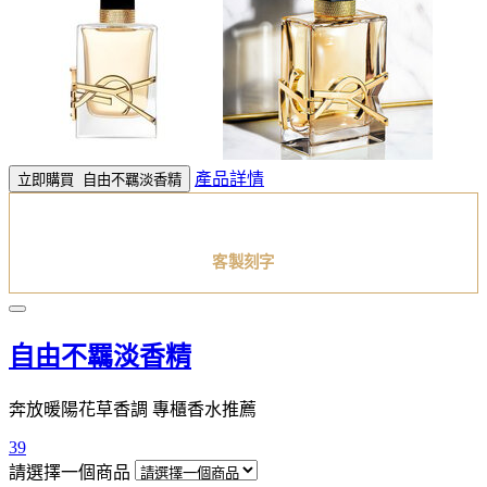
產品詳情
立即購買
自由不羈淡香精
客製刻字
自由不羈淡香精
奔放暖陽花草香調 專櫃香水推薦
39
請選擇一個商品