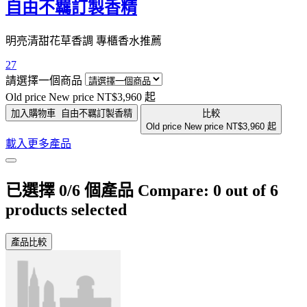
自由不羈訂製香精
明亮清甜花草香調 專櫃香水推薦
27
請選擇一個商品
Old price
New price
NT$3,960 起
加入購物車
自由不羈訂製香精
比較
Old price
New price
NT$3,960 起
載入更多產品
已選擇 0/6 個產品
Compare: 0 out of 6
products selected
產品比較