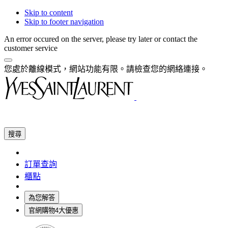
Skip to content
Skip to footer navigation
An error occured on the server, please try later or contact the
customer service
您處於離線模式，網站功能有限。請檢查您的網絡連接。
搜尋
訂單查詢
櫃點
為您解答
官網購物4大優惠