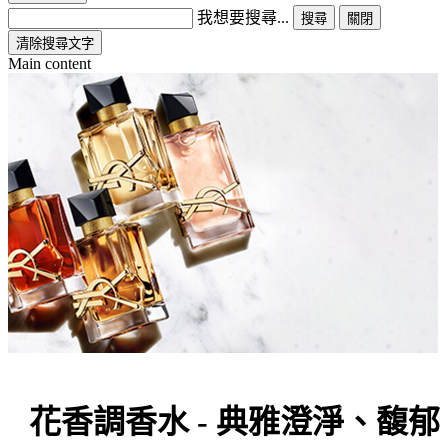
我想要搜尋...
搜尋
關閉
清除搜尋文字
Main content
花香調香水 - 典雅澄淨、馥郁