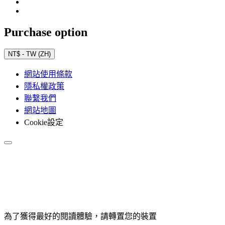
Purchase option
NT$ - TW (ZH)
網站使用條款
隱私權政策
聯繫我們
網站地圖
Cookie設定
為了獲得最好的閱讀體驗，請轉置您的裝置