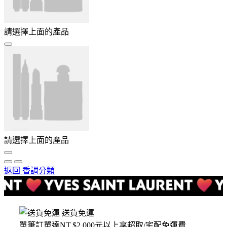
請選擇上面的產品
請選擇上面的產品
返回 香調分類
送貨免運
單筆訂單達NT.$2,000元以上享超取/宅配免運費