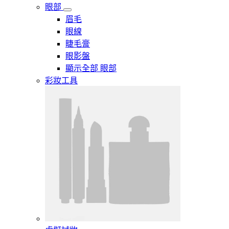
眼部
眉毛
眼線
睫毛膏
眼影盤
顯示全部 眼部
彩妝工具