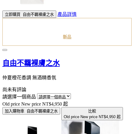
產品詳情
立即購買
自由不羈裸膚之水
新品
自由不羈裸膚之水
仲夏橙花香調 無酒精香氛
尚未有評論
請選擇一個商品
Old price
New price
NT$4,950 起
加入購物車
自由不羈裸膚之水
比較
Old price
New price
NT$4,950 起