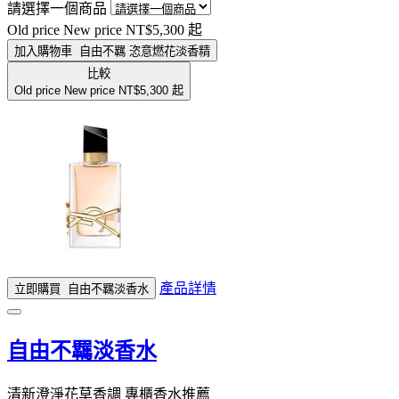
請選擇一個商品
Old price
New price
NT$5,300 起
加入購物車
自由不羈 恣意燃花淡香精
比較
Old price
New price
NT$5,300 起
產品詳情
立即購買
自由不羈淡香水
自由不羈淡香水
清新澄淨花草香調 專櫃香水推薦