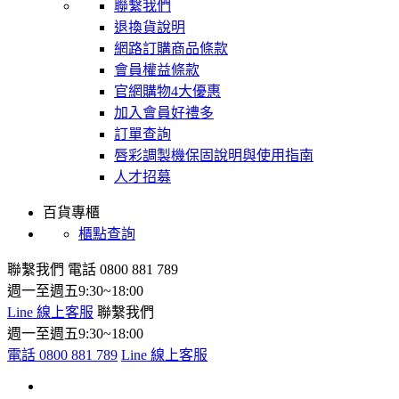
聯繫我們
退換貨說明
網路訂購商品條款
會員權益條款
官網購物4大優惠
加入會員好禮多
訂單查詢
唇彩調製機保固說明與使用指南
人才招募
百貨專櫃
櫃點查詢
聯繫我們
電話 0800 881 789
週一至週五9:30~18:00
Line 線上客服
聯繫我們
週一至週五9:30~18:00
電話 0800 881 789
Line 線上客服