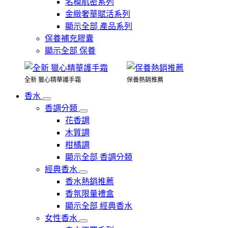
名模肌密系列
金緻奢華賦活系列
顯示全部 產品系列
保養補充膠囊
顯示全部 保養
全新 獵心精華護手霜
保養熱銷推薦
香水
香調分類
花香調
木質調
柑橘調
顯示全部 香調分類
經典香水
香水熱銷推薦
香氛限量禮盒
顯示全部 經典香水
女性香水