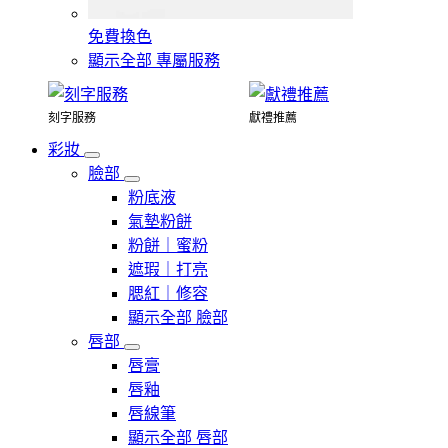
免費換色
顯示全部 專屬服務
刻字服務
獻禮推薦
彩妝
臉部
粉底液
氣墊粉餅
粉餅｜蜜粉
遮瑕｜打亮
腮紅｜修容
顯示全部 臉部
唇部
唇膏
唇釉
唇線筆
顯示全部 唇部