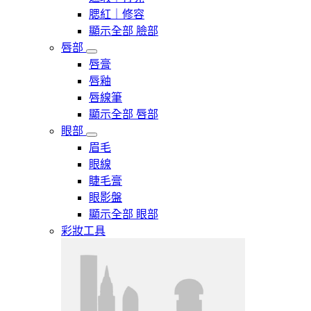
腮紅｜修容
顯示全部 臉部
唇部
唇膏
唇釉
唇線筆
顯示全部 唇部
眼部
眉毛
眼線
睫毛膏
眼影盤
顯示全部 眼部
彩妝工具