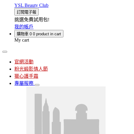
YSL Beauty Club
訂閱電子報
挑選免費試用包!
我的帳戶
購物車
0
0 product in cart
My cart
官網活動
粉光緞影情人節
獵心護手霜
專屬服務