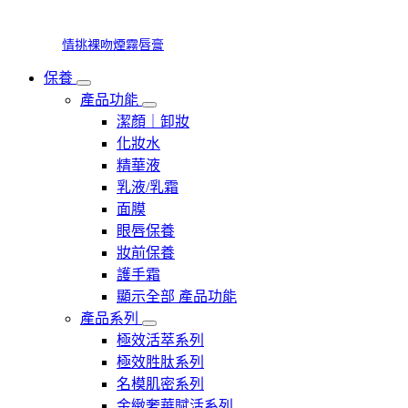
情挑裸吻煙霧唇膏
保養
產品功能
潔顏｜卸妝
化妝水
精華液
乳液/乳霜
面膜
眼唇保養
妝前保養
護手霜
顯示全部 產品功能
產品系列
極效活萃系列
極效胜肽系列
名模肌密系列
金緻奢華賦活系列