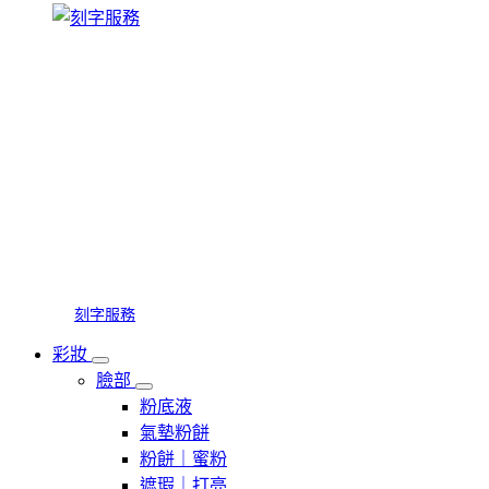
刻字服務
彩妝
臉部
粉底液
氣墊粉餅
粉餅｜蜜粉
遮瑕｜打亮