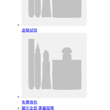
虛擬試妝
免費換色
顯示全部 專屬服務