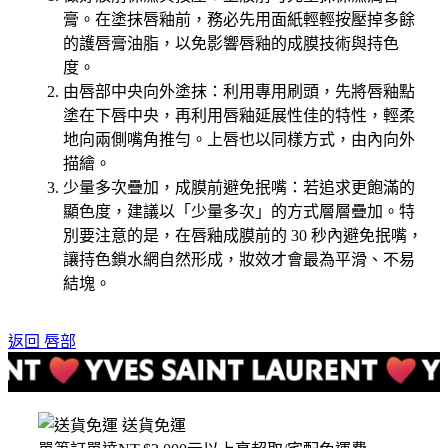
膏。在塗抹唇釉前，務必先用面紙輕輕按壓掉多餘
的護唇膏油脂，以免影響唇釉的成膜技術與持色
度。
由唇部中央向外塗抹：利用專用刷頭，先將唇釉點
塗在下唇中央，再利用唇釉延展性佳的特性，輕柔
地向兩側嘴角推勻。上唇也以同樣方式，由內向外
描繪。
少量多次疊加，成膜前避免抿嘴：若追求更飽滿的
顯色度，建議以「少量多次」的方式層層疊加。特
別要注意的是，在唇釉成膜前的 30 秒內避免抿嘴，
讓持色鎖水網自然形成，妝效才會最為平滑、不易
結塊。
返回 唇部
送貨免運