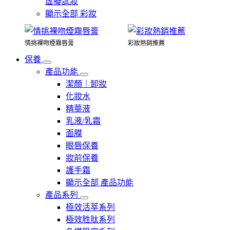
虛擬試妝
顯示全部 彩妝
情挑裸吻煙霧唇膏
彩妝熱銷推薦
保養
產品功能
潔顏｜卸妝
化妝水
精華液
乳液/乳霜
面膜
眼唇保養
妝前保養
護手霜
顯示全部 產品功能
產品系列
極效活萃系列
極效胜肽系列