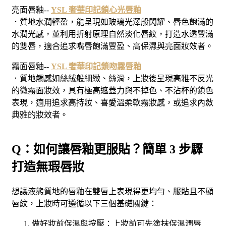
亮面唇釉--
YSL 奢華印記鎖心光唇釉
．質地水潤輕盈，能呈現如玻璃光澤般閃耀、唇色飽滿的
水潤光感，並利用折射原理自然淡化唇紋，打造水透豐滿
的雙唇，適合追求嘴唇飽滿豐盈、高保濕與亮面妝效者。
霧面唇釉--
YSL 奢華印記鎖吻霧唇釉
．質地觸感如絲絨般細緻、絲滑，上妝後呈現高雅不反光
的微霧面妝效，具有極高遮蓋力與不掉色、不沾杯的鎖色
表現，適用追求高持妝、喜愛溫柔軟霧妝感，或追求內斂
典雅的妝效者。
Q：如何讓唇釉更服貼？簡單 3 步驟
打造無瑕唇妝
想讓液態質地的唇釉在雙唇上表現得更均勻、服貼且不顯
唇紋，上妝時可遵循以下三個基礎關鍵：
做好妝前保濕與按壓：上妝前可先塗抹保濕潤唇