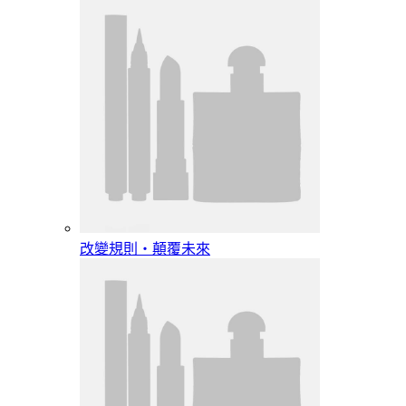
改變規則‧顛覆未來