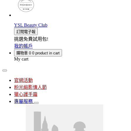
YSL Beauty Club
訂閱電子報
挑選免費試用包!
我的帳戶
購物車
0
0 product in cart
My cart
官網活動
粉光緞影情人節
獵心護手霜
專屬服務