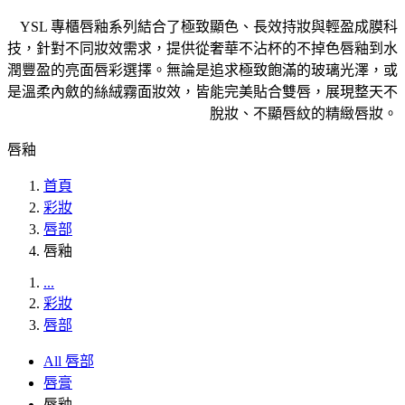
YSL 專櫃唇釉系列結合了極致顯色、長效持妝與輕盈成膜科
技，針對不同妝效需求，提供從奢華不沾杯的不掉色唇釉到水
潤豐盈的亮面唇彩選擇。無論是追求極致飽滿的玻璃光澤，或
是溫柔內斂的絲絨霧面妝效，皆能完美貼合雙唇，展現整天不
脫妝、不顯唇紋的精緻唇妝。
唇釉
首頁
彩妝
唇部
唇釉
...
彩妝
唇部
All 唇部
唇膏
唇釉