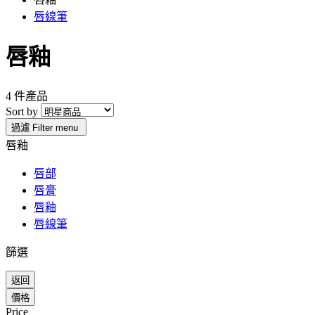
唇線筆
唇釉
4 件產品
Sort by
過濾
Filter menu
唇釉
唇部
唇膏
唇釉
唇線筆
篩選
返回
價格
Price