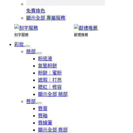
免費換色
顯示全部 專屬服務
刻字服務
獻禮推薦
彩妝
臉部
粉底液
氣墊粉餅
粉餅｜蜜粉
遮瑕｜打亮
腮紅｜修容
顯示全部 臉部
唇部
唇膏
唇釉
唇線筆
顯示全部 唇部