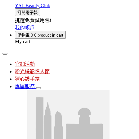
YSL Beauty Club
訂閱電子報
挑選免費試用包!
我的帳戶
購物車
0
0 product in cart
My cart
官網活動
粉光緞影情人節
獵心護手霜
專屬服務