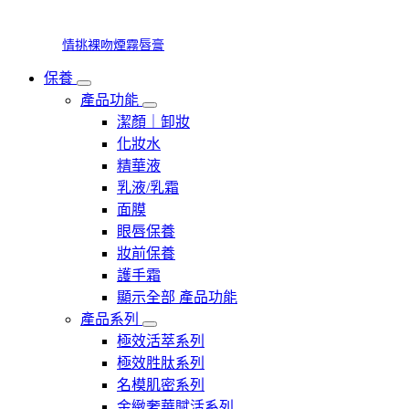
情挑裸吻煙霧唇膏
保養
產品功能
潔顏｜卸妝
化妝水
精華液
乳液/乳霜
面膜
眼唇保養
妝前保養
護手霜
顯示全部 產品功能
產品系列
極效活萃系列
極效胜肽系列
名模肌密系列
金緻奢華賦活系列