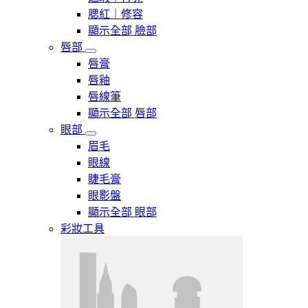
腮紅｜修容
顯示全部 臉部
唇部
唇膏
唇釉
唇線筆
顯示全部 唇部
眼部
眉毛
眼線
睫毛膏
眼影盤
顯示全部 眼部
彩妝工具