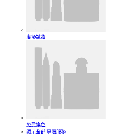
虛擬試妝
免費換色
顯示全部 專屬服務