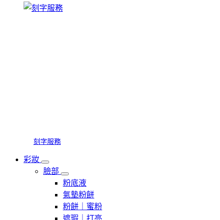
刻字服務
彩妝
臉部
粉底液
氣墊粉餅
粉餅｜蜜粉
遮瑕｜打亮