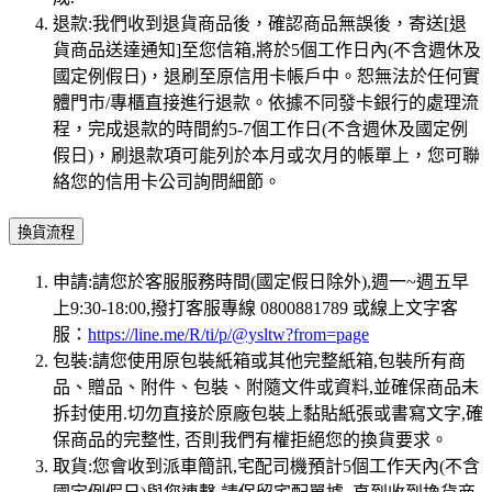
退款:我們收到退貨商品後，確認商品無誤後，寄送[退
貨商品送達通知]至您信箱,將於5個工作日內(不含週休及
國定例假日)，退刷至原信用卡帳戶中。恕無法於任何實
體門市/專櫃直接進行退款。依據不同發卡銀行的處理流
程，完成退款的時間約5-7個工作日(不含週休及國定例
假日)，刷退款項可能列於本月或次月的帳單上，您可聯
絡您的信用卡公司詢問細節。
換貨流程
申請:請您於客服服務時間(國定假日除外),週一~週五早
上9:30-18:00,撥打客服專線 0800881789 或線上文字客
服：
https://line.me/R/ti/p/@ysltw?from=page
包裝:請您使用原包裝紙箱或其他完整紙箱,包裝所有商
品、贈品、附件、包裝、附隨文件或資料,並確保商品未
拆封使用.切勿直接於原廠包裝上黏貼紙張或書寫文字,確
保商品的完整性, 否則我們有權拒絕您的換貨要求。
取貨:您會收到派車簡訊,宅配司機預計5個工作天內(不含