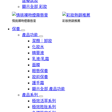
虛擬試妝
顯示全部 彩妝
情挑裸吻煙霧唇膏
彩妝熱銷推薦
保養
產品功能
潔顏｜卸妝
化妝水
精華液
乳液/乳霜
面膜
眼唇保養
妝前保養
護手霜
顯示全部 產品功能
產品系列
極效活萃系列
極效胜肽系列