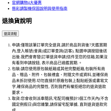
官網購物4大優惠
唇彩調製機保固說明與使用指南
退換貨說明
退貨流程
申請:僅限該筆訂單完全退貨,請於商品到貨後7天鑑賞期
內,登入帳號(會員)或訂單查詢(訪客), 點選申請按鈕後送
出後.我們會寄發[訂單退貨申請]信件至您的信箱,如果沒
有看到申請按鈕, 表示商品已過鑑賞期.。
包裝:請您使用原包裝紙箱或其他完整紙箱,包裝所有商
品、贈品、附件、包裝禮盒、附隨文件或資料,並確保商
品未拆封使用.切勿直接於原廠包裝上黏貼紙張或書寫文
字,確保商品的完整性, 否則我們有權拒絕您的退貨退款
要求。
取貨:您會收到派車簡訊,宅配司機預計5個工作天內(不含
國定例假日)與您連繫,請保留宅配單據, 直到退貨退款完
成.