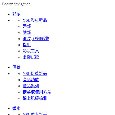
Footer navigation
彩妝
YSL彩妝新品
唇部
臉部
眼妝, 眼部彩妝
指甲
彩妝工具
虛擬試妝
保養
YSL保養新品
產品功能
產品系列
精華液使用方法
線上肌膚檢測
香水
YSL香水新品