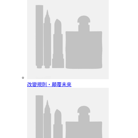
改變規則‧顛覆未來