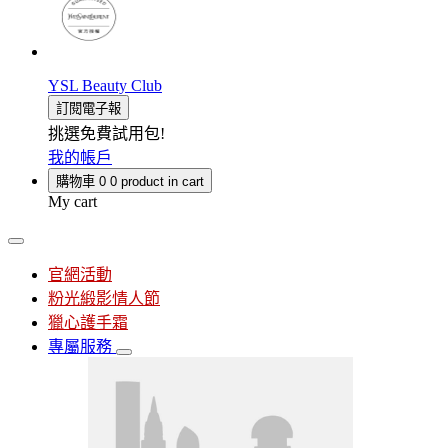
YSL Beauty Club
訂閱電子報
挑選免費試用包!
我的帳戶
購物車
0
0 product in cart
My cart
官網活動
粉光緞影情人節
獵心護手霜
專屬服務