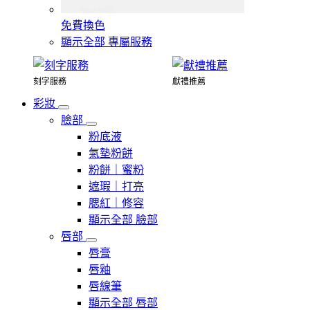
免費換色
顯示全部 專屬服務
刻字服務
獻禮推薦
彩妝
臉部
粉底液
氣墊粉餅
粉餅｜蜜粉
遮瑕｜打亮
腮紅｜修容
顯示全部 臉部
唇部
唇膏
唇釉
唇線筆
顯示全部 唇部