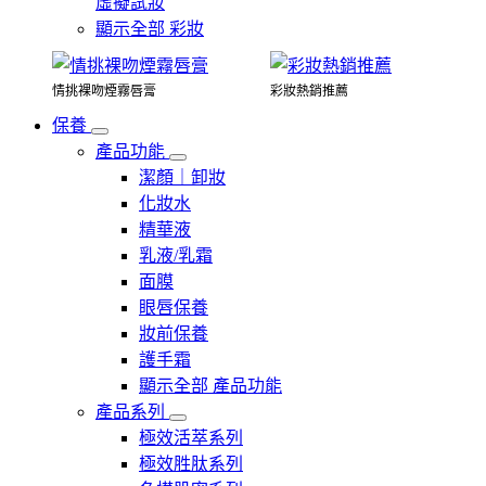
虛擬試妝
顯示全部 彩妝
情挑裸吻煙霧唇膏
彩妝熱銷推薦
保養
產品功能
潔顏｜卸妝
化妝水
精華液
乳液/乳霜
面膜
眼唇保養
妝前保養
護手霜
顯示全部 產品功能
產品系列
極效活萃系列
極效胜肽系列