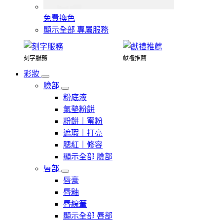
免費換色
顯示全部 專屬服務
刻字服務
獻禮推薦
彩妝
臉部
粉底液
氣墊粉餅
粉餅｜蜜粉
遮瑕｜打亮
腮紅｜修容
顯示全部 臉部
唇部
唇膏
唇釉
唇線筆
顯示全部 唇部