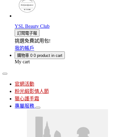
YSL Beauty Club
訂閱電子報
挑選免費試用包!
我的帳戶
購物車
0
0 product in cart
My cart
官網活動
粉光緞影情人節
獵心護手霜
專屬服務