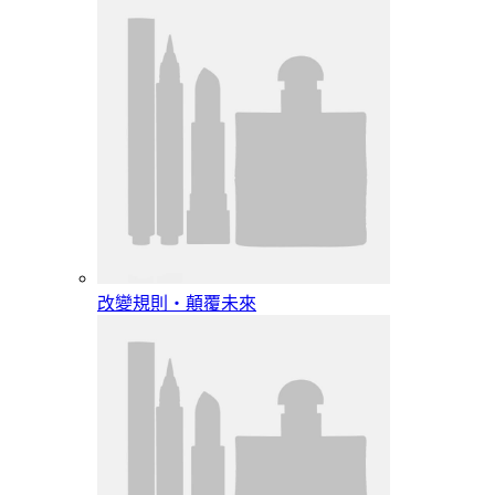
改變規則‧顛覆未來