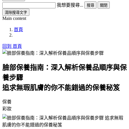
我想要搜尋...
搜尋
關閉
清除搜尋文字
Main content
首頁
回到 首頁
臉部保養指南：深入解析保養品順序與保
養步驟
追求無瑕肌膚的你不能錯過的保養秘笈
保養
彩妝