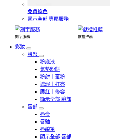
免費換色
顯示全部 專屬服務
刻字服務
獻禮推薦
彩妝
臉部
粉底液
氣墊粉餅
粉餅｜蜜粉
遮瑕｜打亮
腮紅｜修容
顯示全部 臉部
唇部
唇膏
唇釉
唇線筆
顯示全部 唇部