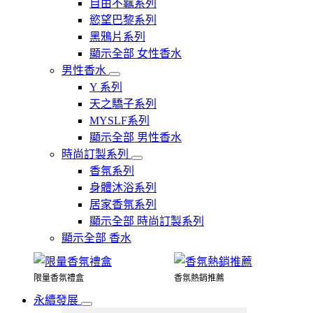
自由不羈系列
慾望巴黎系列
黑鴉片系列
顯示全部 女性香水
男性香水
Y 系列
天之驕子系列
MYSLF系列
顯示全部 男性香水
時尚訂製系列
香氛系列
身體沐浴系列
居家香氛系列
顯示全部 時尚訂製系列
顯示全部 香水
限量香氛禮盒
香氛熱銷推薦
永續發展