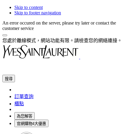
Skip to content
Skip to footer navigation
An error occured on the server, please try later or contact the
customer service
您處於離線模式，網站功能有限。請檢查您的網絡連接。
搜尋
訂單查詢
櫃點
為您解答
官網購物4大優惠