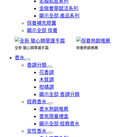
名模肌密系列
金緻奢華賦活系列
顯示全部 產品系列
保養補充膠囊
顯示全部 保養
全新 獵心精華護手霜
保養熱銷推薦
香水
香調分類
花香調
木質調
柑橘調
顯示全部 香調分類
經典香水
香水熱銷推薦
香氛限量禮盒
顯示全部 經典香水
女性香水