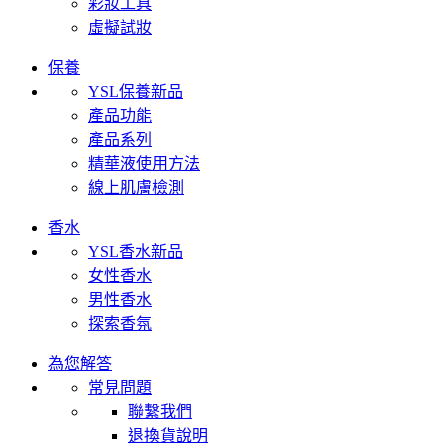
彩妝工具
虛擬試妝
保養
YSL保養新品
產品功能
產品系列
精華液使用方法
線上肌膚檢測
香水
YSL香水新品
女性香水
男性香水
探索香氛
為您解答
常見問題
聯繫我們
退換貨說明