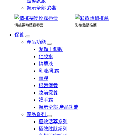
虛擬試妝
顯示全部 彩妝
情挑裸吻煙霧唇膏
彩妝熱銷推薦
保養
產品功能
潔顏｜卸妝
化妝水
精華液
乳液/乳霜
面膜
眼唇保養
妝前保養
護手霜
顯示全部 產品功能
產品系列
極效活萃系列
極效胜肽系列