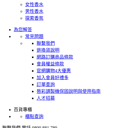
女性香水
男性香水
探索香氛
為您解答
常見問題
聯繫我們
退換貨說明
網路訂購商品條款
會員權益條款
官網購物4大優惠
加入會員好禮多
訂單查詢
唇彩調製機保固說明與使用指南
人才招募
百貨專櫃
櫃點查詢
聯繫我們
電話 0800 881 789