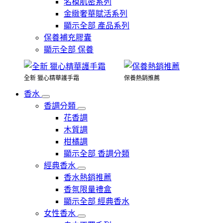
名模肌密系列
金緻奢華賦活系列
顯示全部 產品系列
保養補充膠囊
顯示全部 保養
全新 獵心精華護手霜
保養熱銷推薦
香水
香調分類
花香調
木質調
柑橘調
顯示全部 香調分類
經典香水
香水熱銷推薦
香氛限量禮盒
顯示全部 經典香水
女性香水