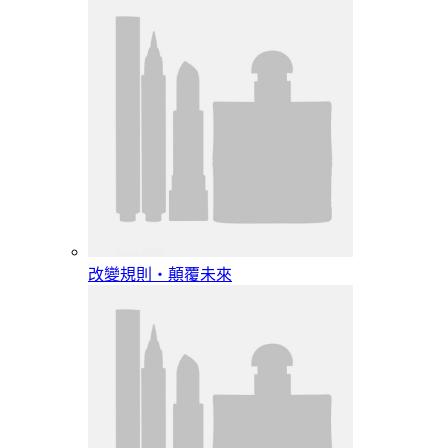
改變規則‧顛覆未來