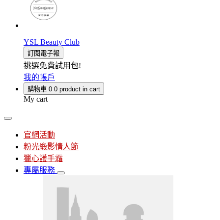
YSL Beauty Club
訂閱電子報
挑選免費試用包!
我的帳戶
購物車
0
0 product in cart
My cart
官網活動
粉光緞影情人節
獵心護手霜
專屬服務