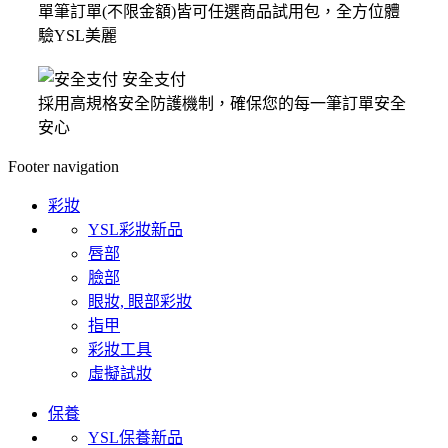
單筆訂單(不限金額)皆可任選商品試用包，全方位體
驗YSL美麗
安全支付
採用高規格安全防護機制，確保您的每一筆訂單安全
安心
Footer navigation
彩妝
YSL彩妝新品
唇部
臉部
眼妝, 眼部彩妝
指甲
彩妝工具
虛擬試妝
保養
YSL保養新品