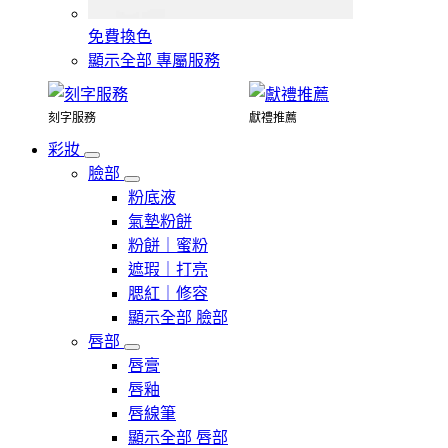
免費換色
顯示全部 專屬服務
刻字服務
獻禮推薦
彩妝
臉部
粉底液
氣墊粉餅
粉餅｜蜜粉
遮瑕｜打亮
腮紅｜修容
顯示全部 臉部
唇部
唇膏
唇釉
唇線筆
顯示全部 唇部