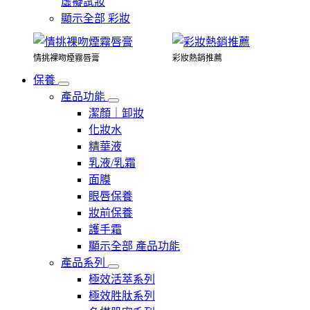
虛擬試妝
顯示全部 彩妝
情挑裸吻煙霧唇膏
彩妝熱銷推薦
保養
產品功能
潔顏｜卸妝
化妝水
精華液
乳液/乳霜
面膜
眼唇保養
妝前保養
護手霜
顯示全部 產品功能
產品系列
極效活萃系列
極效胜肽系列