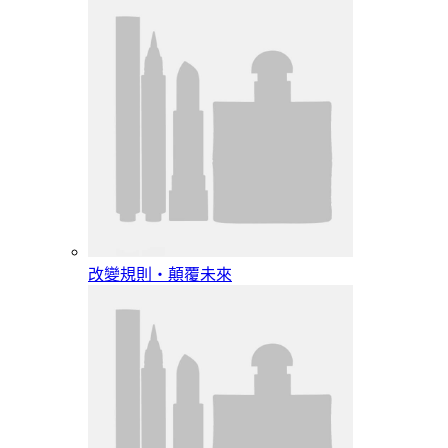
改變規則‧顛覆未來