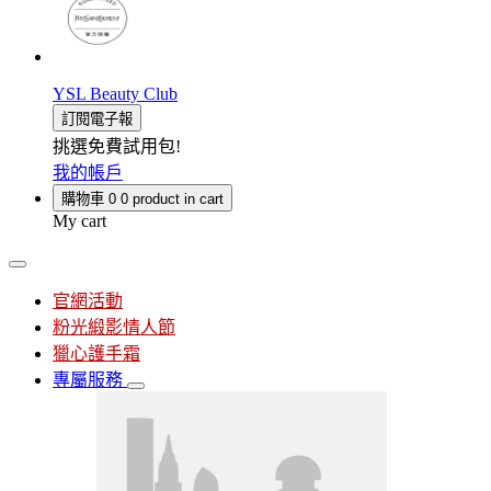
YSL Beauty Club
訂閱電子報
挑選免費試用包!
我的帳戶
購物車
0
0 product in cart
My cart
官網活動
粉光緞影情人節
獵心護手霜
專屬服務