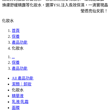
煥膚舒緩精露等化妝水，選擇YSL注入長效保濕，一滴實現晶
瑩透亮仙女肌！
化妝水
首頁
保養
產品功能
化妝水
...
保養
產品功能
All 產品功能
潔顏｜卸妝
化妝水
精華液
乳液/乳霜
面膜