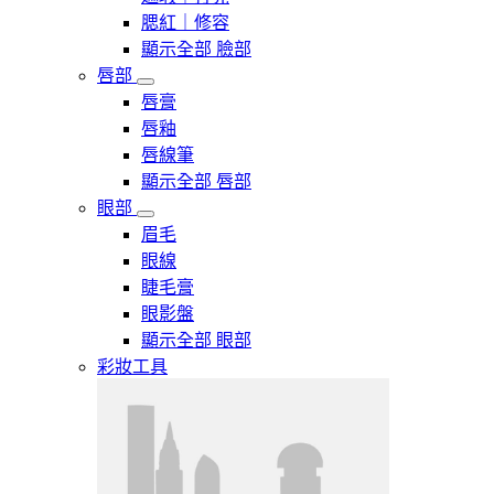
腮紅｜修容
顯示全部 臉部
唇部
唇膏
唇釉
唇線筆
顯示全部 唇部
眼部
眉毛
眼線
睫毛膏
眼影盤
顯示全部 眼部
彩妝工具