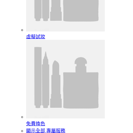
虛擬試妝
免費換色
顯示全部 專屬服務