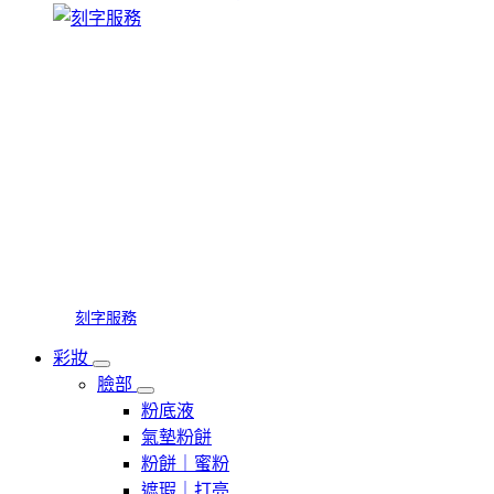
刻字服務
彩妝
臉部
粉底液
氣墊粉餅
粉餅｜蜜粉
遮瑕｜打亮