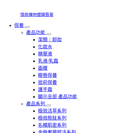
情挑裸吻煙霧唇膏
保養
產品功能
潔顏｜卸妝
化妝水
精華液
乳液/乳霜
面膜
眼唇保養
妝前保養
護手霜
顯示全部 產品功能
產品系列
極效活萃系列
極效胜肽系列
名模肌密系列
金緻奢華賦活系列