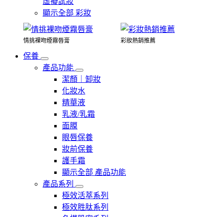
虛擬試妝
顯示全部 彩妝
情挑裸吻煙霧唇膏
彩妝熱銷推薦
保養
產品功能
潔顏｜卸妝
化妝水
精華液
乳液/乳霜
面膜
眼唇保養
妝前保養
護手霜
顯示全部 產品功能
產品系列
極效活萃系列
極效胜肽系列