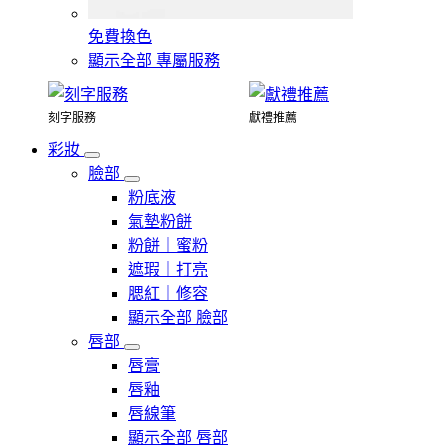
免費換色
顯示全部 專屬服務
刻字服務
獻禮推薦
彩妝
臉部
粉底液
氣墊粉餅
粉餅｜蜜粉
遮瑕｜打亮
腮紅｜修容
顯示全部 臉部
唇部
唇膏
唇釉
唇線筆
顯示全部 唇部