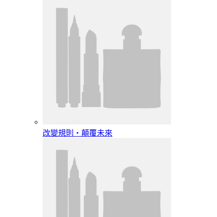
改變規則‧顛覆未來