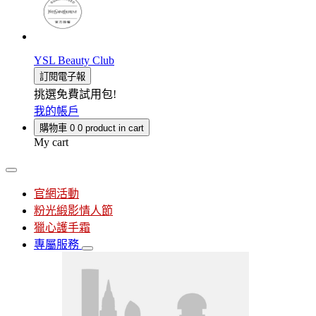
YSL Beauty Club
訂閱電子報
挑選免費試用包!
我的帳戶
購物車
0
0 product in cart
My cart
官網活動
粉光緞影情人節
獵心護手霜
專屬服務