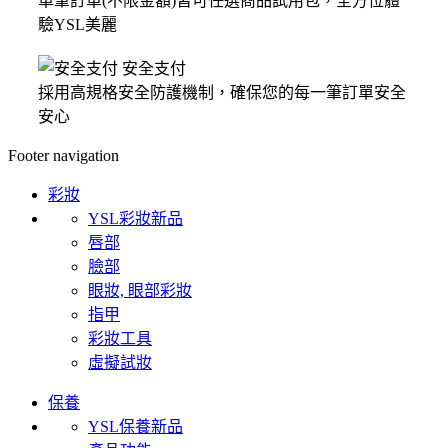
單筆訂單(不限金額)皆可任選商品試用包，全方位體
驗YSL美麗
安全支付
採用高規格安全防護機制，確保您的每一筆訂單安全
安心
Footer navigation
彩妝
YSL彩妝新品
唇部
臉部
眼妝, 眼部彩妝
指甲
彩妝工具
虛擬試妝
保養
YSL保養新品