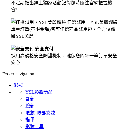
不定期推出線上獨家活動記得隨時關注官網把握機
會!
任選試用，YSL美麗體驗
單筆訂單(不限金額)皆可任選商品試用包，全方位體
驗YSL美麗
安全支付
採用高規格安全防護機制，確保您的每一筆訂單安全
安心
Footer navigation
彩妝
YSL彩妝新品
唇部
臉部
眼妝, 眼部彩妝
指甲
彩妝工具