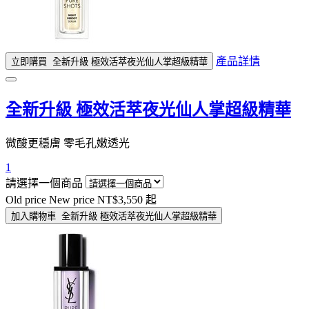
產品詳情
立即購買
全新升級 極效活萃夜光仙人掌超級精華
全新升級 極效活萃夜光仙人掌超級精華
微酸更穩膚 零毛孔嫩透光
1
請選擇一個商品
Old price
New price
NT$3,550 起
加入購物車
全新升級 極效活萃夜光仙人掌超級精華