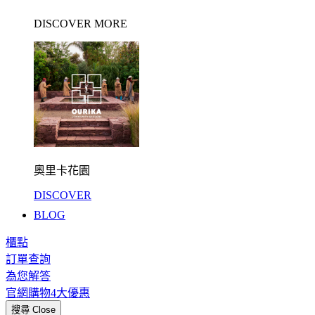
DISCOVER MORE
奧里卡花園
DISCOVER
BLOG
櫃點
訂單查詢
為您解答
官網購物4大優惠
搜尋
Close