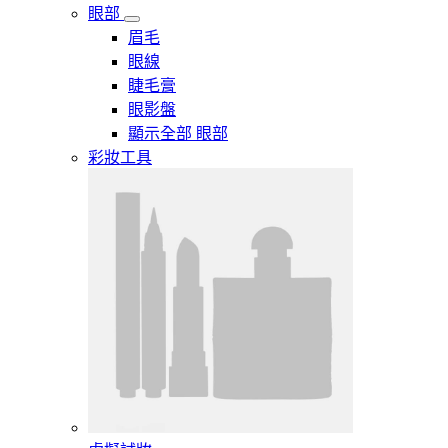
眼部
眉毛
眼線
睫毛膏
眼影盤
顯示全部 眼部
彩妝工具