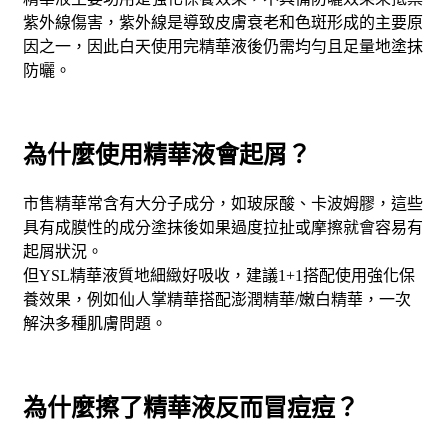
紫外線傷害，紫外線是導致皮膚衰老和色斑形成的主要原
因之一，因此白天使用完精華液後仍需均勻且足量地塗抹
防曬。
為什麼使用精華液會起屑？
市售精華常含有大分子成分，如玻尿酸、卡波姆膠，這些
具有成膜性的成分塗抹後如果過度拉扯或摩擦就會容易有
起屑狀況。
但YSL精華液質地細緻好吸收，建議1+1搭配使用強化保
養效果，例如仙人掌精華搭配澎潤精華/嫩白精華，一次
解決多種肌膚問題。
為什麼擦了精華液反而冒痘痘？