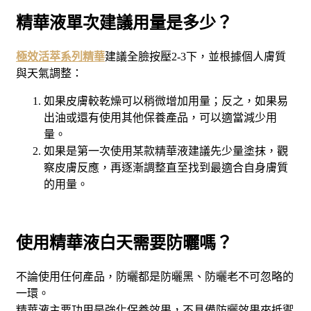
精華液單次建議用量是多少？
極效活萃系列精華
建議全臉按壓2-3下，並根據個人膚質
與天氣調整：
如果皮膚較乾燥可以稍微增加用量；反之，如果易
出油或還有使用其他保養產品，可以適當減少用
量。
如果是第一次使用某款精華液建議先少量塗抹，觀
察皮膚反應，再逐漸調整直至找到最適合自身膚質
的用量。
使用精華液白天需要防曬嗎？
不論使用任何產品，防曬都是防曬黑、防曬老不可忽略的
一環。
精華液主要功用是強化保養效果，不具備防曬效果來抵禦