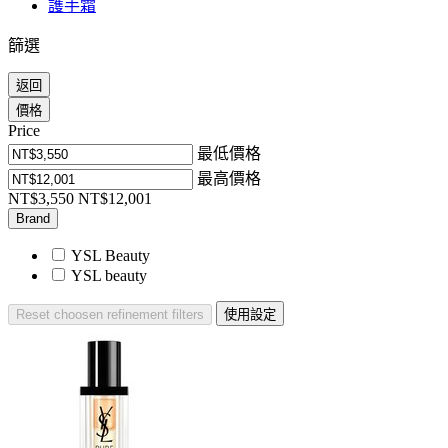
護手霜
篩選
返回
價格
Price
最低價格
最高價格
NT$3,550
NT$12,001
Brand
YSL Beauty
YSL beauty
Reset
choosen refinement filters
使用設定