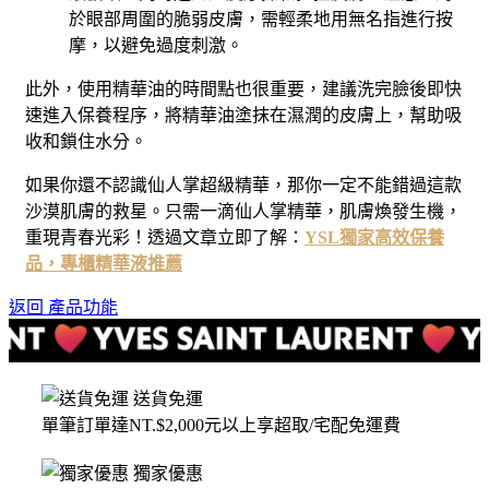
於眼部周圍的脆弱皮膚，需輕柔地用無名指進行按
摩，以避免過度刺激。
此外，使用精華油的時間點也很重要，建議洗完臉後即快
速進入保養程序，將精華油塗抹在濕潤的皮膚上，幫助吸
收和鎖住水分。
如果你還不認識仙人掌超級精華，那你一定不能錯過這款
沙漠肌膚的救星。只需一滴仙人掌精華，肌膚煥發生機，
重現青春光彩！透過文章立即了解：
YSL獨家高效保養
品，專櫃精華液推薦
返回 產品功能
送貨免運
單筆訂單達NT.$2,000元以上享超取/宅配免運費
獨家優惠