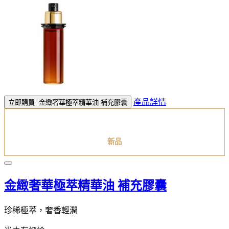
產品詳情
立即購買
金緻奢華極萃精華油 補充膠囊
新品
金緻奢華極萃精華油 補充膠囊
珍稀極萃，奢香輕潤