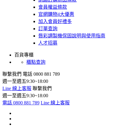
會員權益條款
官網購物4大優惠
加入會員好禮多
訂單查詢
唇彩調製機保固說明與使用指南
人才招募
百貨專櫃
櫃點查詢
聯繫我們
電話 0800 881 789
週一至週五9:30~18:00
Line 線上客服
聯繫我們
週一至週五9:30~18:00
電話 0800 881 789
Line 線上客服