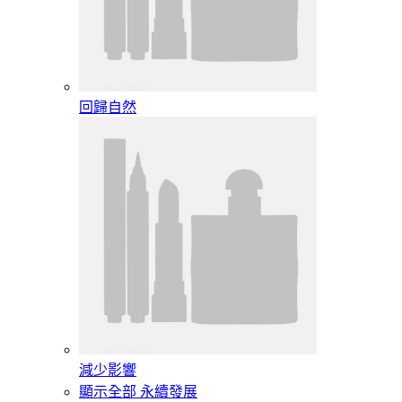
回歸自然
減少影響
顯示全部 永續發展