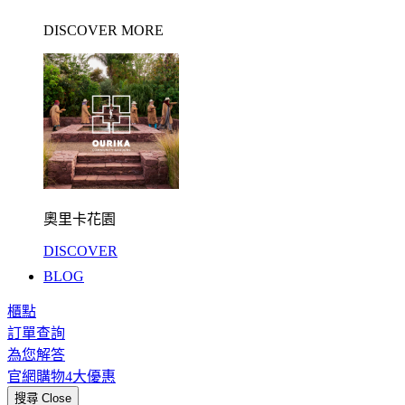
DISCOVER MORE
奧里卡花園
DISCOVER
BLOG
櫃點
訂單查詢
為您解答
官網購物4大優惠
搜尋
Close