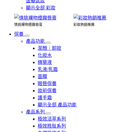
虛擬試妝
顯示全部 彩妝
情挑裸吻煙霧唇膏
彩妝熱銷推薦
保養
產品功能
潔顏｜卸妝
化妝水
精華液
乳液/乳霜
面膜
眼唇保養
妝前保養
護手霜
顯示全部 產品功能
產品系列
極效活萃系列
極效胜肽系列