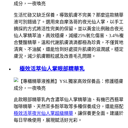
生活忙碌又缺乏保養，導致肌膚不完美？那麼這款精華
液可別錯過了。選用來自摩洛哥的夜光仙人掌，以手工
摘採的方式將活性完美的保留。並以黃金比例融合夜光
仙人掌精萃油，高效穩膚，減緩25%氧化傷害、3.4％複
合雙酸精華，溫和代謝肌膚滴滴都極為珍貴，不僅質地
清爽、不油膩，還能恰到好處提升肌膚的滋潤感，穩定
膚況，減少肌膚顆粒感及改善毛孔問題。
極效活萃仙人掌眼部精華乳
此款眼部精華乳內含濃萃仙人掌精華油、有機巴西翡翠
咖啡精華、天然茶多酚萃取等多種保養成分，還能搭配
極效活萃夜光仙人掌超級精華
，讓保養更全面。建議於
每日早晚使用，展現賦活好光彩。