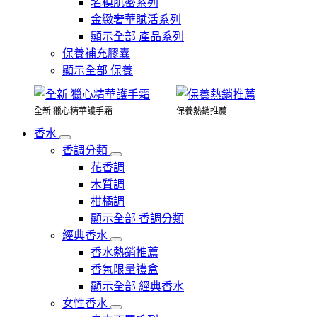
名模肌密系列
金緻奢華賦活系列
顯示全部 產品系列
保養補充膠囊
顯示全部 保養
全新 獵心精華護手霜
保養熱銷推薦
香水
香調分類
花香調
木質調
柑橘調
顯示全部 香調分類
經典香水
香水熱銷推薦
香氛限量禮盒
顯示全部 經典香水
女性香水