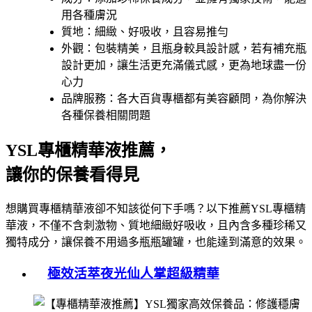
用各種膚況
質地：細緻、好吸收，且容易推勻
外觀：包裝精美，且瓶身較具設計感，若有補充瓶
設計更加，讓生活更充滿儀式感，更為地球盡一份
心力
品牌服務：各大百貨專櫃都有美容顧問，為你解決
各種保養相關問題
YSL專櫃精華液推薦
，
讓你的保養看得見
想購買專櫃精華液卻不知該從何下手嗎？以下推薦YSL專櫃精
華液，不僅不含刺激物、質地細緻好吸收，且內含多種珍稀又
獨特成分，讓保養不用過多瓶瓶罐罐，也能達到滿意的效果。
極效活萃夜光仙人掌超級精華