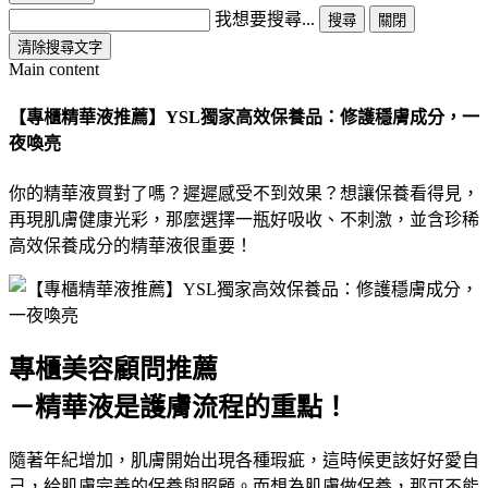
我想要搜尋...
搜尋
關閉
清除搜尋文字
Main content
【專櫃精華液推薦】YSL獨家高效保養品：修護穩膚成分，一
夜喚亮
你的精華液買對了嗎？遲遲感受不到效果？想讓保養看得見，
再現肌膚健康光彩，那麼選擇一瓶好吸收、不刺激，並含珍稀
高效保養成分的精華液很重要！
專櫃美容顧問推薦
－
精華液是護膚流程的重點！
隨著年紀增加，肌膚開始出現各種瑕疵，這時候更該好好愛自
己，給肌膚完善的保養與照顧。而想為肌膚做保養，那可不能