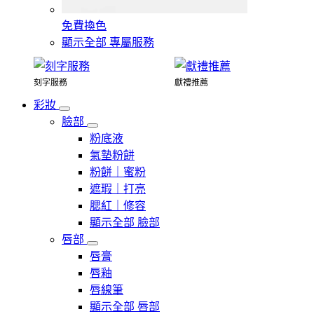
免費換色
顯示全部 專屬服務
刻字服務
獻禮推薦
彩妝
臉部
粉底液
氣墊粉餅
粉餅｜蜜粉
遮瑕｜打亮
腮紅｜修容
顯示全部 臉部
唇部
唇膏
唇釉
唇線筆
顯示全部 唇部