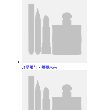
改變規則‧顛覆未來