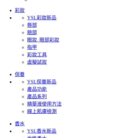
彩妝
YSL彩妝新品
唇部
臉部
眼妝, 眼部彩妝
指甲
彩妝工具
虛擬試妝
保養
YSL保養新品
產品功能
產品系列
精華液使用方法
線上肌膚檢測
香水
YSL香水新品