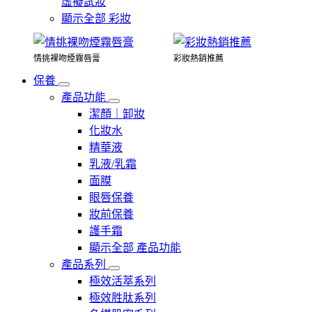
虛擬試妝
顯示全部 彩妝
情挑裸吻煙霧唇膏
彩妝熱銷推薦
保養
產品功能
潔顏｜卸妝
化妝水
精華液
乳液/乳霜
面膜
眼唇保養
妝前保養
護手霜
顯示全部 產品功能
產品系列
極效活萃系列
極效胜肽系列