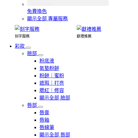
免費換色
顯示全部 專屬服務
刻字服務
獻禮推薦
彩妝
臉部
粉底液
氣墊粉餅
粉餅｜蜜粉
遮瑕｜打亮
腮紅｜修容
顯示全部 臉部
唇部
唇膏
唇釉
唇線筆
顯示全部 唇部