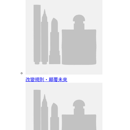
改變規則‧顛覆未來