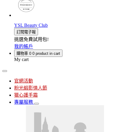
YSL Beauty Club
訂閱電子報
挑選免費試用包!
我的帳戶
購物車
0
0 product in cart
My cart
官網活動
粉光緞影情人節
獵心護手霜
專屬服務