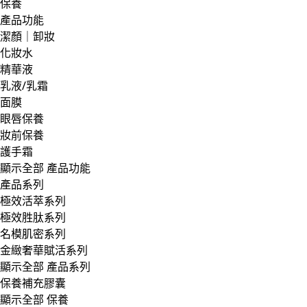
保養
產品功能
潔顏｜卸妝
化妝水
精華液
乳液/乳霜
面膜
眼唇保養
妝前保養
護手霜
顯示全部 產品功能
產品系列
極效活萃系列
極效胜肽系列
名模肌密系列
金緻奢華賦活系列
顯示全部 產品系列
保養補充膠囊
顯示全部 保養