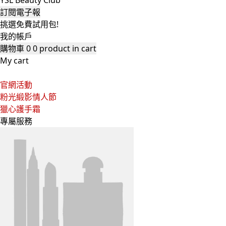
YSL Beauty Club
訂閱電子報
挑選免費試用包!
我的帳戶
購物車
0
0 product in cart
My cart
官網活動
粉光緞影情人節
獵心護手霜
專屬服務