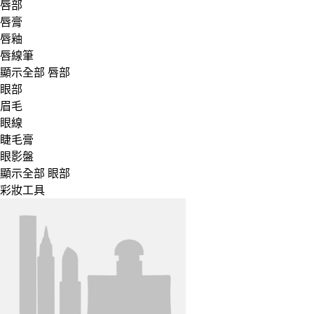
唇部
唇膏
唇釉
唇線筆
顯示全部 唇部
眼部
眉毛
眼線
睫毛膏
眼影盤
顯示全部 眼部
彩妝工具