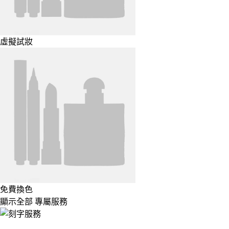
虛擬試妝
免費換色
顯示全部 專屬服務