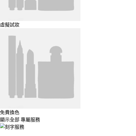
虛擬試妝
免費換色
顯示全部 專屬服務