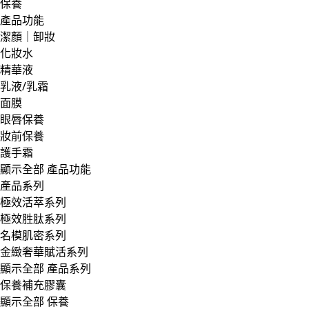
保養
產品功能
潔顏｜卸妝
化妝水
精華液
乳液/乳霜
面膜
眼唇保養
妝前保養
護手霜
顯示全部 產品功能
產品系列
極效活萃系列
極效胜肽系列
名模肌密系列
金緻奢華賦活系列
顯示全部 產品系列
保養補充膠囊
顯示全部 保養