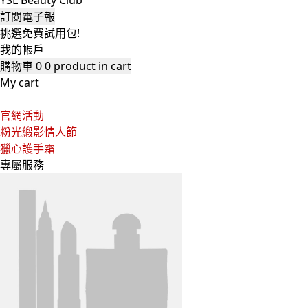
YSL Beauty Club
訂閱電子報
挑選免費試用包!
我的帳戶
購物車
0
0 product in cart
My cart
官網活動
粉光緞影情人節
獵心護手霜
專屬服務