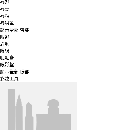
唇部
唇膏
唇釉
唇線筆
顯示全部 唇部
眼部
眉毛
眼線
睫毛膏
眼影盤
顯示全部 眼部
彩妝工具