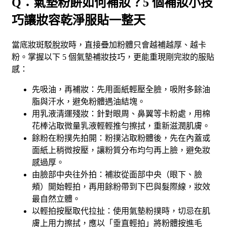
Q：氣墊粉餅如何補妝？5 個補妝小技
巧讓妝容乾淨服貼一整天
當底妝斑駁脫妝時，直接疊加粉體只會越補越厚、越卡
粉。掌握以下 5 個氣墊補妝技巧，更能重現剛完妝的服貼
感：
先吸油，再補妝：先用面紙輕壓全臉，吸附多餘油
脂與汗水，避免粉體遇油結塊。
用乳液清運殘妝：針對眼周、鼻翼等卡粉處，用棉
花棒沾取微量乳液輕輕推勻擦拭，重新滋潤肌膚。
餘粉在粉撲先拍開：粉撲沾取粉體後，先在內蓋或
面紙上稍微按壓，讓粉質分布均勻再上臉，避免妝
感過厚。
由臉部中央往外拍：補妝從面部中央（眼下、臉
頰）開始輕拍，再用餘粉帶到下巴與髮際線，妝效
最自然立體。
以輕拍按壓取代拉扯：使用氣墊粉撲時，切忌在肌
膚上用力擦拭，應以「垂直輕拍」將粉體按進毛