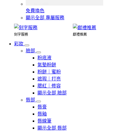
免費換色
顯示全部 專屬服務
刻字服務
獻禮推薦
彩妝
臉部
粉底液
氣墊粉餅
粉餅｜蜜粉
遮瑕｜打亮
腮紅｜修容
顯示全部 臉部
唇部
唇膏
唇釉
唇線筆
顯示全部 唇部