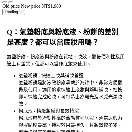
Old price
New price
NT$1,980
Loading ...
Q：氣墊粉底與粉底液、粉餅的差別
是甚麼？都可以當底妝用嗎？
氣墊粉餅、粉底液與粉餅在質地、妝效、攜帶便利性及用
途上有差異，但都可以當作底妝來使用。
氣墊粉餅 - 快速上妝與補妝首選
氣墊粉餅是將液態粉底承載於海綿中，非常方便攜
帶及使用，適用追求快速上底妝與隨時補妝，拍按
即可快速完成底妝，可打造出為霧光及水感光澤妝
效。
粉底液 - 精緻妝感與長效持妝
粉底液屬於流動性高的液態質地底妝，通常遮瑕力
與服貼度最高，持妝效果最持久，且妝效較多變，