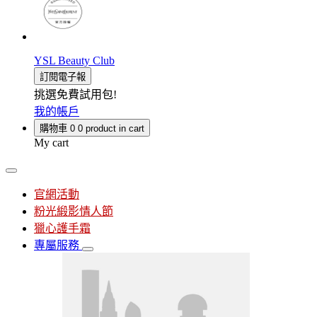
YSL Beauty Club
訂閱電子報
挑選免費試用包!
我的帳戶
購物車
0
0 product in cart
My cart
官網活動
粉光緞影情人節
獵心護手霜
專屬服務