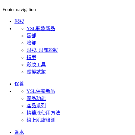
Footer navigation
彩妝
YSL彩妝新品
唇部
臉部
眼妝, 眼部彩妝
指甲
彩妝工具
虛擬試妝
保養
YSL保養新品
產品功能
產品系列
精華液使用方法
線上肌膚檢測
香水