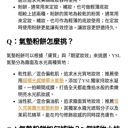
適合追求完美精緻妝容時使用。
粉餅 - 通常用來定妝、補妝，也可做輕薄底妝
相較上述兩種，粉餅的質地為較乾的粉質，通常用
來定妝、補妝，也可作為輕薄的底妝使用；在定妝
時使用粉餅更能讓有效控油，讓妝容更舒適持久。
Q：氣墊粉餅怎麼挑？
氣墊粉餅可以根據「膚質」與「期望妝效」來挑選，YSL
氣墊分為霧面及水光兩種質地：
乾性肌／混合偏乾肌，追求水光質地妝效：推薦使
用
超模光感精華水氣墊
，添加了YSL獨家持妝水凝
膜，一拍瞬間成膜，打造全天都能像掐水般的柔嫩
明亮水光肌妝感。
油性肌／混合偏油肌，追求霧面質地妝效：推薦
恆
久完美霧光氣墊粉餅
，其獨家水霧光遮瑕分子以及
茉莉花精萃，能在均勻修飾妝感的同時提亮膚色。