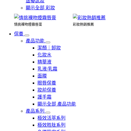
虛擬試妝
顯示全部 彩妝
情挑裸吻煙霧唇膏
彩妝熱銷推薦
保養
產品功能
潔顏｜卸妝
化妝水
精華液
乳液/乳霜
面膜
眼唇保養
妝前保養
護手霜
顯示全部 產品功能
產品系列
極效活萃系列
極效胜肽系列