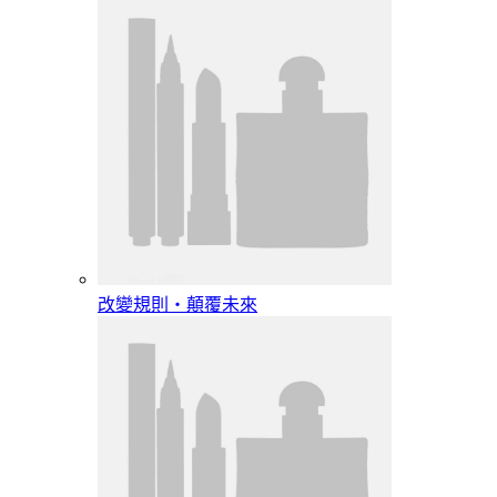
改變規則‧顛覆未來