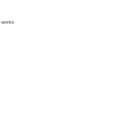
r service