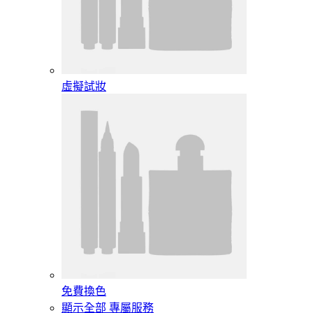
虛擬試妝
免費換色
顯示全部 專屬服務