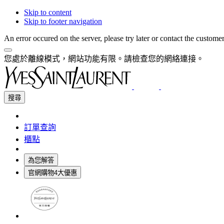
Skip to content
Skip to footer navigation
An error occured on the server, please try later or contact the custome
您處於離線模式，網站功能有限。請檢查您的網絡連接。
搜尋
訂單查詢
櫃點
為您解答
官網購物4大優惠