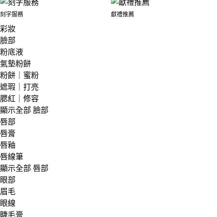
刻字服務
獻禮推薦
彩妝
臉部
粉底液
氣墊粉餅
粉餅｜蜜粉
遮瑕｜打亮
腮紅｜修容
顯示全部 臉部
唇部
唇膏
唇釉
唇線筆
顯示全部 唇部
眼部
眉毛
眼線
睫毛膏