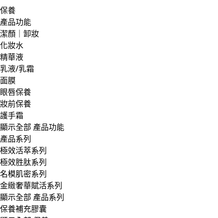
保養
產品功能
潔顏｜卸妝
化妝水
精華液
乳液/乳霜
面膜
眼唇保養
妝前保養
護手霜
顯示全部 產品功能
產品系列
極效活萃系列
極效胜肽系列
名模肌密系列
金緻奢華賦活系列
顯示全部 產品系列
保養補充膠囊