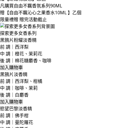
凡購買​自由不羈香氛系列90ML
贈​【自由不羈沁心之果香水10ML 】乙個​
限量禮贈 贈完活動截止
探索更多女香系列
黑鴉片粉耀淡香精
前 調｜西洋梨
中 調｜橙花、茉莉花
後 調｜棉花糖麝香、咖啡
加入購物車
黑鴉片淡香精
前 調｜西洋梨、柑橘
中 調｜咖啡、茉莉
後 調｜白麝香
加入購物車
慾望巴黎淡香精
前 調｜佛手柑
中 調｜曼陀羅花