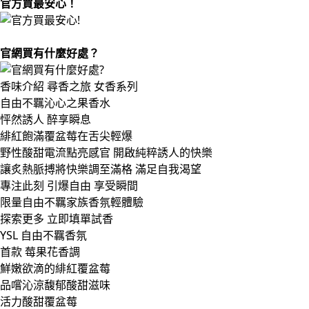
官方買最安心！
官網買有什麼好處？
香味介紹
尋香之旅
女香系列
自由不羈沁心之果香水​
怦然誘人 醉享瞬息​
緋紅飽滿覆盆莓在舌尖輕爆​
野性酸甜電流點亮感官 開啟純粹誘人的快樂​
讓炙熱脈搏將快樂調至滿格 滿足自我渴望​
專注此刻 引爆自由 享受瞬間​
限量自由不羈家族香氛輕體驗
探索更多
立即填單試香
YSL 自由不羈香氛​
首款 莓果花香調
鮮嫩欲滴的緋紅覆盆莓​
品嚐沁涼馥郁酸甜滋味​
活力酸甜覆盆莓