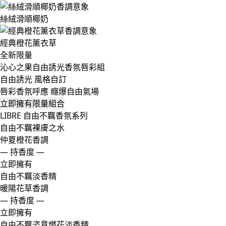
絲絨滑順椰奶
經典橙花薰衣草
全新限量
沁心之果自由誘光香氛唇彩組
自由誘光 風格自訂​
唇彩香氛呼應 癮爆自由氣場​
立即擁有限量組合
LIBRE
自由不羈香氛系列
自由不羈裸膚之水
仲夏橙花香調
— 持香度 —
立即擁有
自由不羈淡香精
暖陽花草香調
— 持香度 —
立即擁有
自由不羈恣意燃花淡香精