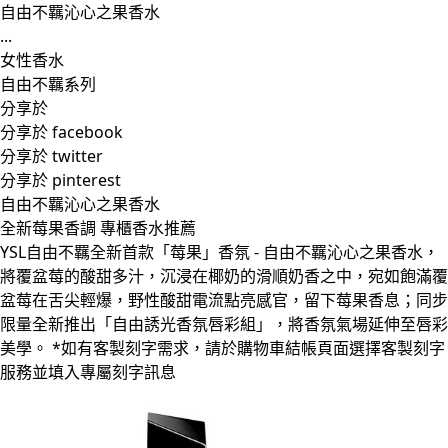
自由不羈沁心之果香水
...
女性香水
自由不羈系列
分享於
分享於 facebook
分享於 twitter
分享於 pinterest
自由不羈沁心之果香水
全新莓果香調 專櫃香水推薦
YSL自由不羈全新首款「莓果」香氛 - 自由不羈沁心之果香水，
將覆盆莓的酸甜多汁，沉浸在椰奶的滑順奶香之中，宛如飽滿覆
盆莓在舌尖輕爆，野性酸甜電流點亮感官，留下莓果香息；同步
限量全新推出「自由誘光香氛唇彩組」，將香氛氣場延伸至唇彩
美學。 *如有客製刻字需求，請於購物車結帳頁面選擇客製刻字
服務並填入專屬刻字訊息