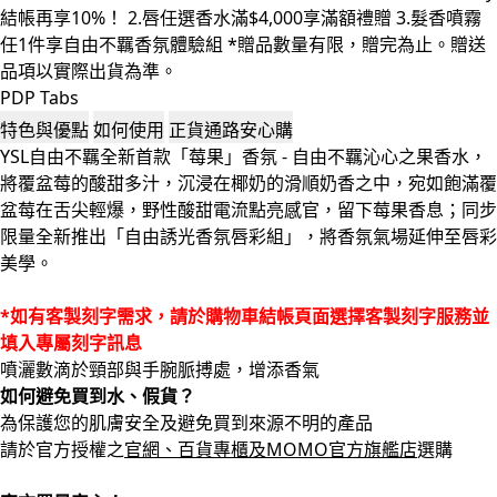
PDP Tabs
特色與優點
如何使用
正貨通路安心購
YSL自由不羈全新首款「莓果」香氛 - 自由不羈沁心之果香水，
將覆盆莓的酸甜多汁，沉浸在椰奶的滑順奶香之中，宛如飽滿覆
盆莓在舌尖輕爆，野性酸甜電流點亮感官，留下莓果香息；同步
限量全新推出「自由誘光香氛唇彩組」，將香氛氣場延伸至唇彩
美學。
*如有客製刻字需求，請於購物車結帳頁面選擇客製刻字服務並
填入專屬刻字訊息
噴灑數滴於頸部與手腕脈搏處，增添香氣
如何避免買到水、假貨？
為保護您的肌膚安全及避免買到來源不明的產品
請於官方授權之
官網、百貨專櫃及MOMO官方旗艦店
選購