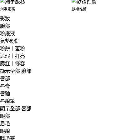
刻字服務
獻禮推薦
彩妝
臉部
粉底液
氣墊粉餅
粉餅｜蜜粉
遮瑕｜打亮
腮紅｜修容
顯示全部 臉部
唇部
唇膏
唇釉
唇線筆
顯示全部 唇部
眼部
眉毛
眼線
睫毛膏