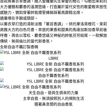
首款將薰衣草香調，融入聖羅蘭先生摯愛的橙花，勾勒出茉莉的
大方優雅和麝香的溫潤悠遠，打造屬於當代女性的敢愛敢奔放性
感魅力，猶如穿著帥氣煙管褲裝踩著高跟鞋出席。
適量噴在手腕或頸部。
以薰衣草打造的清新淡雅「薰苔香調」，烘托摩洛哥橙花、茉莉
高雅大方的白色花香，奔放的果香和甜美的馬達加斯加香草前後
呼應，再佐以雪松、麝香悠遠又神秘的帥氣芬芳結尾，一款解放
傳統、無與倫比的當代新香氛。
全新自由不羈訂製香精
LIBRE
自由不羈香氛系列
天生自由，是與生俱來的力量
主宰自我，無須按照別人的規則生活
隨著鼻息間的自由香氣