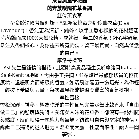
來自奧里卡花園
的奔放暖陽花草香調
紅伶薰衣草
孕育於法國普羅旺斯，YSL獨家培育之紅伶薰衣草(Diva
Lavender)，香氣更為清新、純粹。以手工悉心採摘的花材經蒸
汽蒸餾而成100%天然原精，成就獨一無二的香氣！舒心寧靜氣
息注入香調核心，為你褪去所有武裝，留下最真實、自然與澄澈
的自己。
摩洛哥橙花
YSL先生最鍾情的橙花，此獨特高貴品種生長於摩洛哥Rabat-
Salé-Kenitra地區，需由手工採摘，並萃煉出最馥郁珍貴的橙花
原精。溫暖明亮而細緻的香氣，如清晨灑落第一道曙光，為你輕
輕披上希望與力量，每次鼻息都能被溫柔豐富的香氣擁抱。
率性雪松
雪松沉靜、神秘、極為乾淨的中性氣息完美演繹此款香水「自由
做自己」的態度與獨特。充滿女人味的花草香，卻沒有一絲甜膩
與驕縱，反而嗅得一絲魄力與氣場，彷彿用自信與堅定的神情，
訴說自己獨特的迷人魅力。溫柔而大膽、性感而率性，讓人一聞
著迷。