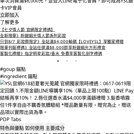
單次消費滿$6,000元，並登入LINE電子化會員，即可成為YSL銀
卡VIP會員
立即加入
了解更多
【七夕情人節 官網限定禮遇】
全新限量》粉銀緞光情人節系列彩妝
只到8/7 彩妝周限定》全站滿$4,000輸碼【LOVEYSL】享獨家禮贈
限量包裝禮遇》全站任選滿$8,000即享粉銀緞光方形禮盒
客製化禮贈》指定明星彩妝/香水 免費享客製化刻字禮遇
#goup 錨點
#ingredient 錨點
PDP Tabs
特色與優點
如何使用
主要成分