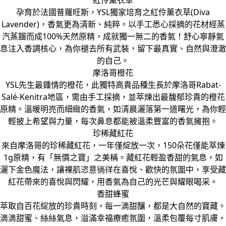
紅伶薰衣草
孕育於法國普羅旺斯，YSL獨家培育之紅伶薰衣草(Diva
Lavender)，香氣更為清新、純粹。以手工悉心採摘的花材經蒸
汽蒸餾而成100%天然原精，成就獨一無二的香氣！舒心寧靜氣
息注入香調核心，為你褪去所有武裝，留下最真實、自然與澄澈
的自己。
摩洛哥橙花
YSL先生最鍾情的橙花，此獨特高貴品種生長於摩洛哥Rabat-
Salé-Kenitra地區，需由手工採摘，並萃煉出最馥郁珍貴的橙花
原精。溫暖明亮而細緻的香氣，如清晨灑落第一道曙光，為你輕
輕披上希望與力量，每次鼻息都能被溫柔豐富的香氣擁抱。
珍稀藏紅花
來自摩洛哥的珍稀藏紅花，一年僅綻放一次，150朵花僅能萃煉
1g原精，有「無價之寶」之美稱。藏紅花輕盈香甜的氣息，如
灑下金色魔法，讓裸肌恣意徜徉在喜悅、歡快的氛圍中，享受藏
紅花帶來的喜悅與閃耀，用香氣為自己的光芒與耀眼喝采。
香甜蜂蜜
萃取自百花綻放的珍貴時刻，每一滴甜釀，都是大自然的寶藏。
滴滴甜蜜、絲絲氣息，溢滿幸福療癒氛圍，溫柔包覆每寸肌膚，