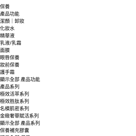
保養
產品功能
潔顏｜卸妝
化妝水
精華液
乳液/乳霜
面膜
眼唇保養
妝前保養
護手霜
顯示全部 產品功能
產品系列
極效活萃系列
極效胜肽系列
名模肌密系列
金緻奢華賦活系列
顯示全部 產品系列
保養補充膠囊