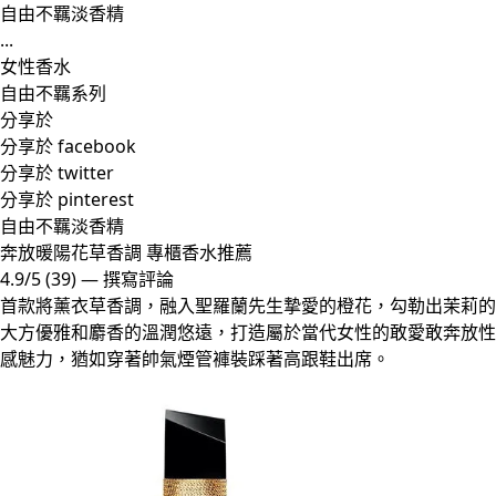
自由不羈淡香精
...
女性香水
自由不羈系列
分享於
分享於 facebook
分享於 twitter
分享於 pinterest
自由不羈淡香精
奔放暖陽花草香調 專櫃香水推薦
4.9/5
(39)
—
撰寫評論
首款將薰衣草香調，融入聖羅蘭先生摯愛的橙花，勾勒出茉莉的
大方優雅和麝香的溫潤悠遠，打造屬於當代女性的敢愛敢奔放性
感魅力，猶如穿著帥氣煙管褲裝踩著高跟鞋出席。