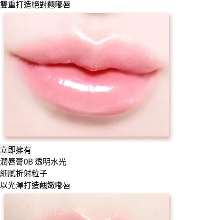
雙重打造絕對翹嘟唇
立即擁有
潤唇膏0B 透明水光
細膩折射粒子
以光澤打造翹嫩嘟唇