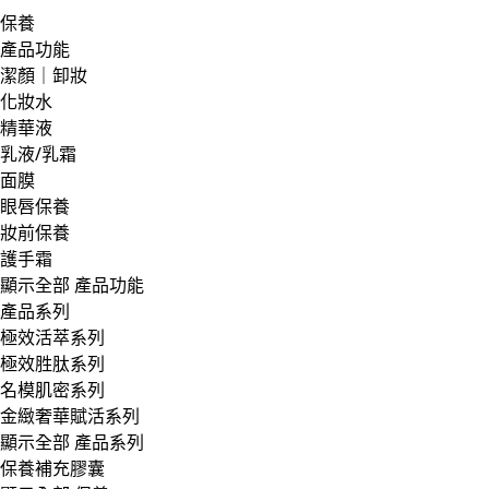
保養
產品功能
潔顏｜卸妝
化妝水
精華液
乳液/乳霜
面膜
眼唇保養
妝前保養
護手霜
顯示全部 產品功能
產品系列
極效活萃系列
極效胜肽系列
名模肌密系列
金緻奢華賦活系列
顯示全部 產品系列
保養補充膠囊