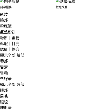
刻字服務
獻禮推薦
彩妝
臉部
粉底液
氣墊粉餅
粉餅｜蜜粉
遮瑕｜打亮
腮紅｜修容
顯示全部 臉部
唇部
唇膏
唇釉
唇線筆
顯示全部 唇部
眼部
眉毛
眼線
睫毛膏