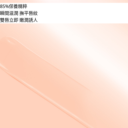
85%保養精粹
瞬間滋潤 撫平唇紋
雙唇立即 嫩潤誘人