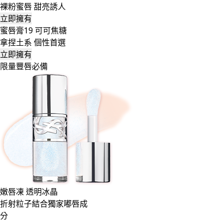
裸粉蜜唇 甜亮誘人
立即擁有
蜜唇膏19 可可焦糖
拿捏土系 個性首選
立即擁有
限量豐唇必備
嫩唇凍 透明冰晶
折射粒子結合獨家嘟唇成
分