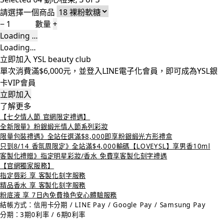
請選擇一個商品
−
數量
+
Loading ...
Loading...
立即加入 YSL beauty club
單次消費滿$6,000元，並登入LINE電子化會員，即可成為YSL銀
卡VIP會員
立即加入
了解更多
【七夕情人節 官網限定禮遇】
全新限量》粉銀緞光情人節系列彩妝
限量包裝禮遇》全站任選滿$8,000即享粉銀緞光方形禮盒
只到8/14 香氛周限定》全站滿$4,000輸碼【LOVEYSL】享男香10ml
客製化禮贈》指定明星彩妝/香水 免費享客製化刻字禮遇
【官網獨家服務】
指定唇彩 享 客製化刻字服務
精品香水 享 客製化刻字服務
粉底液 享 7日內免費換色安心體驗服務
結帳方式：信用卡分期 / LINE Pay / Google Pay / Samsung Pay
分期：3期0利率 / 6期0利率