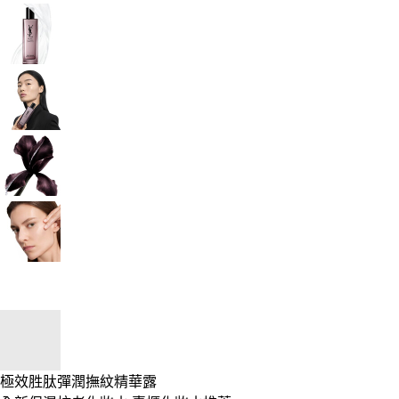
極效胜肽彈潤撫紋精華露