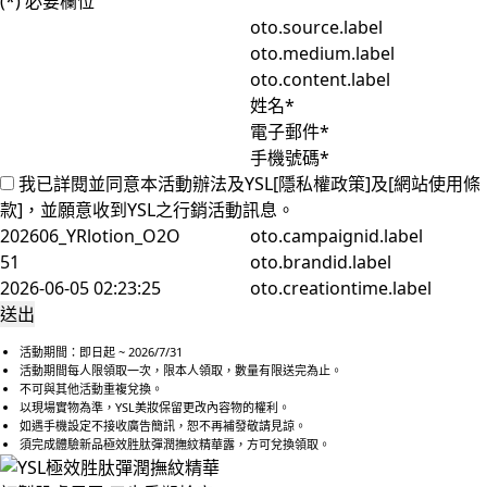
(*)
必要欄位
oto.source.label
oto.medium.label
oto.content.label
姓名
*
電子郵件
*
手機號碼
*
我已詳閱並同意本活動辦法及YSL[
隱私權政策
]及[
網站使用條
款
]，並願意收到YSL之行銷活動訊息。
oto.campaignid.label
oto.brandid.label
oto.creationtime.label
送出
活動期間：即日起 ~ 2026/7/31
活動期間每人限領取一次，限本人領取，數量有限送完為止。
不可與其他活動重複兌換。
以現場實物為準，YSL美妝保留更改內容物的權利。
如遇手機設定不接收廣告簡訊，恕不再補發敬請見諒。
須完成體驗新品極效胜肽彈潤撫紋精華露，方可兌換領取。