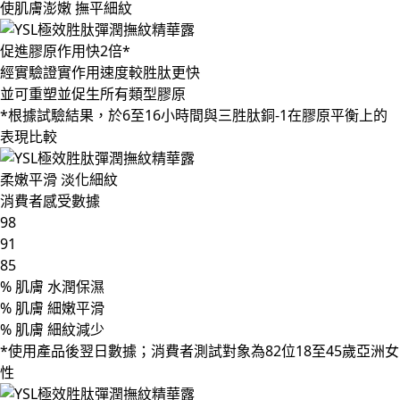
使肌膚澎嫩 撫平細紋
促進膠原作用
快2倍
*
經實驗證實作用速度較胜肽更快
並可重塑並促生所有類型膠原
*根據試驗結果，於6至16小時間與三胜肽銅-1在膠原平衡上的
表現比較
柔嫩平滑 淡化細紋
消費者感受數據
98
91
85
%
肌膚
水潤保濕
%
肌膚
細嫩平滑
%
肌膚
細紋減少
*使用產品後翌日數據；消費者測試對象為82位18至45歲亞洲女
性