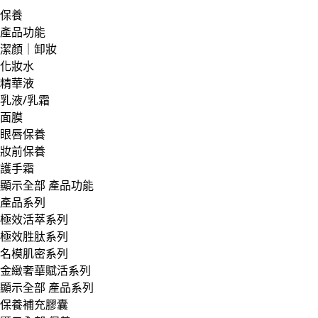
保養
產品功能
潔顏｜卸妝
化妝水
精華液
乳液/乳霜
面膜
眼唇保養
妝前保養
護手霜
顯示全部 產品功能
產品系列
極效活萃系列
極效胜肽系列
名模肌密系列
金緻奢華賦活系列
顯示全部 產品系列
保養補充膠囊