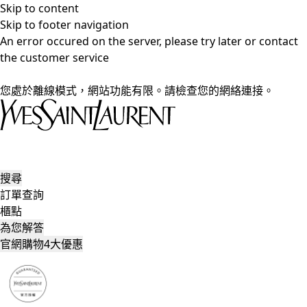
Skip to content
Skip to footer navigation
An error occured on the server, please try later or contact
the customer service
您處於離線模式，網站功能有限。請檢查您的網絡連接。
搜尋
訂單查詢
櫃點
為您解答
官網購物4大優惠