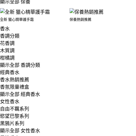
顯示全部 保養
全新 獵心精華護手霜
保養熱銷推薦
香水
香調分類
花香調
木質調
柑橘調
顯示全部 香調分類
經典香水
香水熱銷推薦
香氛限量禮盒
顯示全部 經典香水
女性香水
自由不羈系列
慾望巴黎系列
黑鴉片系列
顯示全部 女性香水