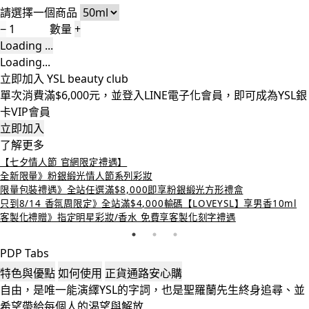
請選擇一個商品
−
數量
+
Loading ...
Loading...
立即加入 YSL beauty club
單次消費滿$6,000元，並登入LINE電子化會員，即可成為YSL銀
卡VIP會員
立即加入
了解更多
【七夕情人節 官網限定禮遇】
全新限量》粉銀緞光情人節系列彩妝
限量包裝禮遇》全站任選滿$8,000即享粉銀緞光方形禮盒
只到8/14 香氛周限定》全站滿$4,000輸碼【LOVEYSL】享男香10ml
客製化禮贈》指定明星彩妝/香水 免費享客製化刻字禮遇
PDP Tabs
特色與優點
如何使用
正貨通路安心購
自由，是唯一能演繹YSL的字詞，也是聖羅蘭先生終身追尋、並
希望帶給每個人的渴望與解放