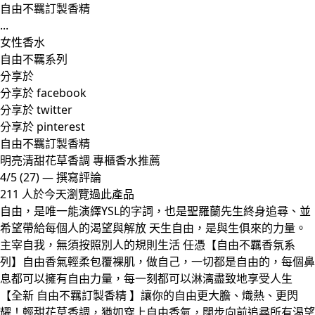
自由不羈訂製香精
...
女性香水
自由不羈系列
分享於
分享於 facebook
分享於 twitter
分享於 pinterest
自由不羈訂製香精
明亮清甜花草香調 專櫃香水推薦
4/5
(27)
—
撰寫評論
211 人於今天瀏覽過此產品
自由，是唯一能演繹YSL的字詞，也是聖羅蘭先生終身追尋、並
希望帶給每個人的渴望與解放 天生自由，是與生俱來的力量。
主宰自我，無須按照別人的規則生活 任憑【自由不羈香氛系
列】自由香氣輕柔包覆裸肌，做自己，一切都是自由的，每個鼻
息都可以擁有自由力量，每一刻都可以淋漓盡致地享受人生
【全新 自由不羈訂製香精 】讓你的自由更大膽、熾熱、更閃
耀！輕甜花草香調，猶如穿上自由香氣，闊步向前追尋所有渴望