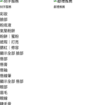
刻字服務
獻禮推薦
彩妝
臉部
粉底液
氣墊粉餅
粉餅｜蜜粉
遮瑕｜打亮
腮紅｜修容
顯示全部 臉部
唇部
唇膏
唇釉
唇線筆
顯示全部 唇部
眼部
眉毛
眼線
睫毛膏