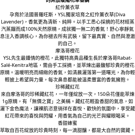
的奔放暖陽花草香調
紅伶薰衣草
孕育於法國普羅旺斯，YSL獨家培育之紅伶薰衣草(Diva
Lavender)，香氣更為清新、純粹。以手工悉心採摘的花材經蒸
汽蒸餾而成100%天然原精，成就獨一無二的香氣！舒心寧靜氣
息注入香調核心，為你褪去所有武裝，留下最真實、自然與澄澈
的自己。
摩洛哥橙花
YSL先生最鍾情的橙花，此獨特高貴品種生長於摩洛哥Rabat-
Salé-Kenitra地區，需由手工採摘，並萃煉出最馥郁珍貴的橙花
原精。溫暖明亮而細緻的香氣，如清晨灑落第一道曙光，為你輕
輕披上希望與力量，每次鼻息都能被溫柔豐富的香氣擁抱。
珍稀藏紅花
來自摩洛哥的珍稀藏紅花，一年僅綻放一次，150朵花僅能萃煉
1g原精，有「無價之寶」之美稱。藏紅花輕盈香甜的氣息，如
灑下金色魔法，讓裸肌恣意徜徉在喜悅、歡快的氛圍中，享受藏
紅花帶來的喜悅與閃耀，用香氣為自己的光芒與耀眼喝采。
香甜蜂蜜
萃取自百花綻放的珍貴時刻，每一滴甜釀，都是大自然的寶藏。