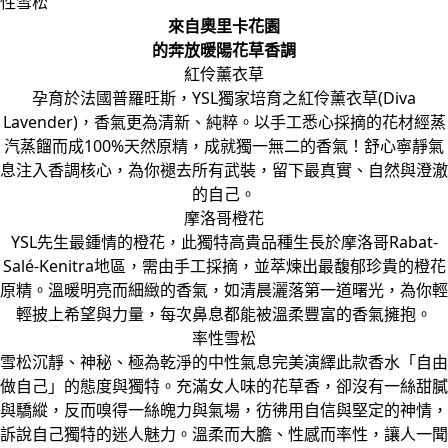
來自奧里卡花園
的奔放暖陽花草香調
紅伶薰衣草
孕育於法國普羅旺斯，YSL獨家培育之紅伶薰衣草(Diva
Lavender)，香氣更為清新、純粹。以手工悉心採摘的花材經蒸
汽蒸餾而成100%天然原精，成就獨一無二的香氣！舒心寧靜氣
息注入香調核心，為你褪去所有武裝，留下最真實、自然與澄澈
的自己。
摩洛哥橙花
YSL先生最鍾情的橙花，此獨特高貴品種生長於摩洛哥Rabat-
Salé-Kenitra地區，需由手工採摘，並萃煉出最馥郁珍貴的橙花
原精。溫暖明亮而細緻的香氣，如清晨灑落第一道曙光，為你輕
輕披上希望與力量，每次鼻息都能被溫柔豐富的香氣擁抱。
率性雪松
雪松沉靜、神秘、極為乾淨的中性氣息完美演繹此款香水「自由
做自己」的態度與獨特。充滿女人味的花草香，卻沒有一絲甜膩
與驕縱，反而嗅得一絲魄力與氣場，彷彿用自信與堅定的神情，
訴說自己獨特的迷人魅力。溫柔而大膽、性感而率性，讓人一聞