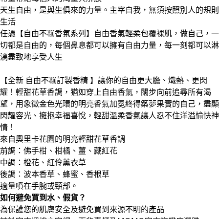
天生自由，是與生俱來的力量。主宰自我，無須按照別人的規則
生活
任憑【自由不羈香氛系列】自由香氣輕柔包覆裸肌，做自己，一
切都是自由的，每個鼻息都可以擁有自由力量，每一刻都可以淋
漓盡致地享受人生
【全新 自由不羈訂製香精 】讓你的自由更大膽、熾熱、更閃
耀！輕甜花草香調，猶如穿上自由香氣，闊步向前追尋所有渴
望，用象徵金色光環的明亮香氣加冕終得築夢果實的自己，盡顯
閃耀容光、擁抱幸福喜悅，輕甜溫柔香氣讓人忍不住洋溢愉快神
情！
來自奧里卡花園的明亮輕甜花草香調
前調：佛手柑、柑橘、薑、藏紅花
中調：橙花、紅伶薰衣草
後調：波本香草、蜂蜜、香根草
適量噴在手腕或頸部。
如何避免買到水、假貨？
為保護您的肌膚安全及避免買到來源不明的產品