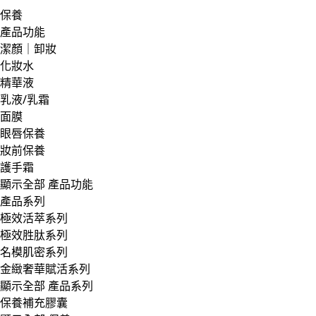
保養
產品功能
潔顏｜卸妝
化妝水
精華液
乳液/乳霜
面膜
眼唇保養
妝前保養
護手霜
顯示全部 產品功能
產品系列
極效活萃系列
極效胜肽系列
名模肌密系列
金緻奢華賦活系列
顯示全部 產品系列
保養補充膠囊