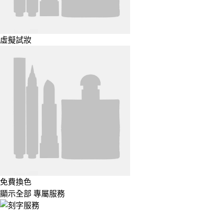
虛擬試妝
免費換色
顯示全部 專屬服務