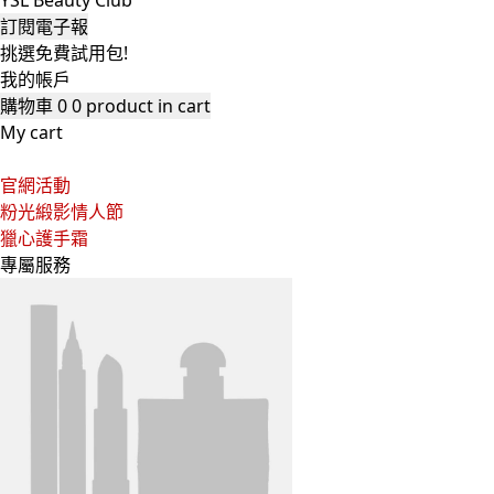
YSL Beauty Club
訂閱電子報
挑選免費試用包!
我的帳戶
購物車
0
0 product in cart
My cart
官網活動
粉光緞影情人節
獵心護手霜
專屬服務