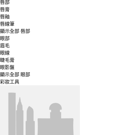
唇部
唇膏
唇釉
唇線筆
顯示全部 唇部
眼部
眉毛
眼線
睫毛膏
眼影盤
顯示全部 眼部
彩妝工具