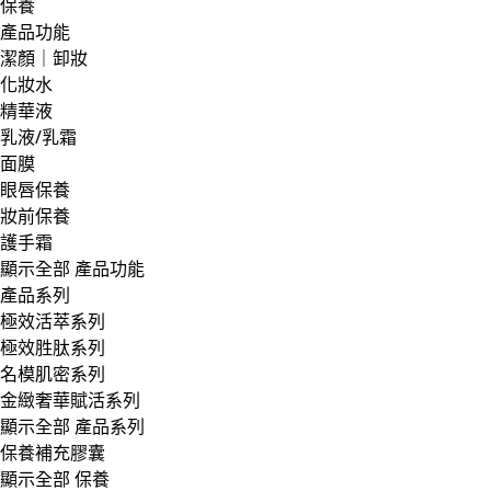
保養
產品功能
潔顏｜卸妝
化妝水
精華液
乳液/乳霜
面膜
眼唇保養
妝前保養
護手霜
顯示全部 產品功能
產品系列
極效活萃系列
極效胜肽系列
名模肌密系列
金緻奢華賦活系列
顯示全部 產品系列
保養補充膠囊
顯示全部 保養