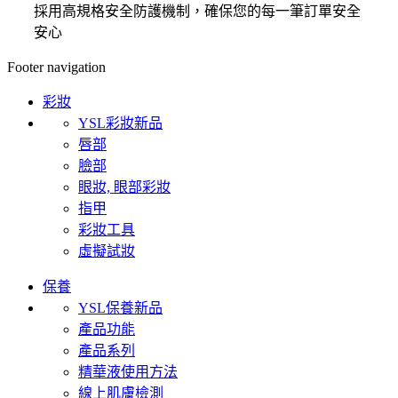
採用高規格安全防護機制，確保您的每一筆訂單安全
安心
Footer navigation
彩妝
YSL彩妝新品
唇部
臉部
眼妝, 眼部彩妝
指甲
彩妝工具
虛擬試妝
保養
YSL保養新品
產品功能
產品系列
精華液使用方法
線上肌膚檢測