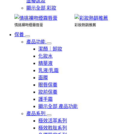
虛擬試妝
顯示全部 彩妝
情挑裸吻煙霧唇膏
彩妝熱銷推薦
保養
產品功能
潔顏｜卸妝
化妝水
精華液
乳液/乳霜
面膜
眼唇保養
妝前保養
護手霜
顯示全部 產品功能
產品系列
極效活萃系列
極效胜肽系列