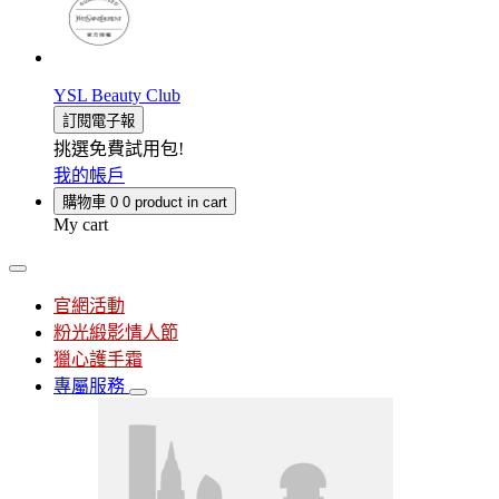
YSL Beauty Club
訂閱電子報
挑選免費試用包!
我的帳戶
購物車
0
0 product in cart
My cart
官網活動
粉光緞影情人節
獵心護手霜
專屬服務