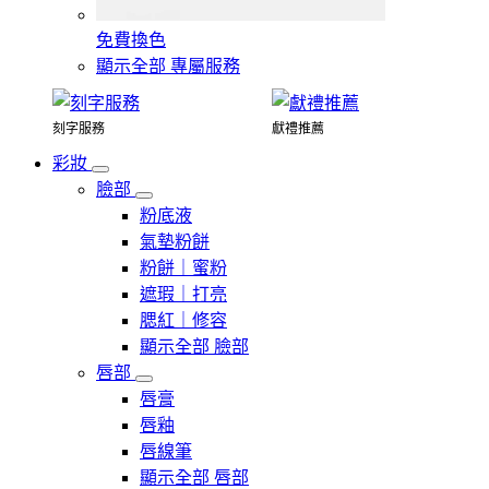
免費換色
顯示全部 專屬服務
刻字服務
獻禮推薦
彩妝
臉部
粉底液
氣墊粉餅
粉餅｜蜜粉
遮瑕｜打亮
腮紅｜修容
顯示全部 臉部
唇部
唇膏
唇釉
唇線筆
顯示全部 唇部