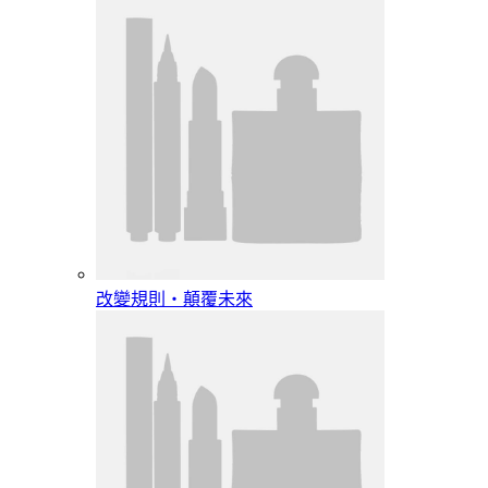
改變規則‧顛覆未來