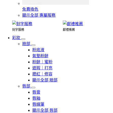
免費換色
顯示全部 專屬服務
刻字服務
獻禮推薦
彩妝
臉部
粉底液
氣墊粉餅
粉餅｜蜜粉
遮瑕｜打亮
腮紅｜修容
顯示全部 臉部
唇部
唇膏
唇釉
唇線筆
顯示全部 唇部