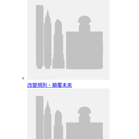
改變規則‧顛覆未來