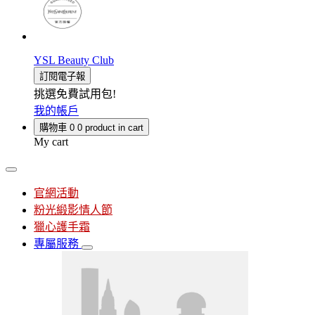
YSL Beauty Club
訂閱電子報
挑選免費試用包!
我的帳戶
購物車
0
0 product in cart
My cart
官網活動
粉光緞影情人節
獵心護手霜
專屬服務