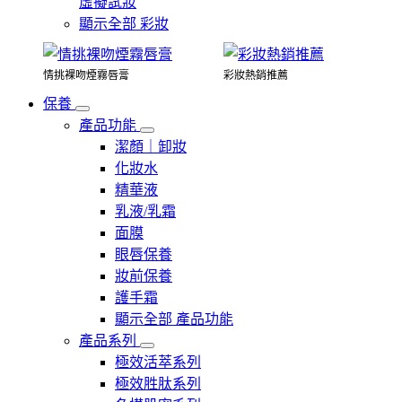
虛擬試妝
顯示全部 彩妝
情挑裸吻煙霧唇膏
彩妝熱銷推薦
保養
產品功能
潔顏｜卸妝
化妝水
精華液
乳液/乳霜
面膜
眼唇保養
妝前保養
護手霜
顯示全部 產品功能
產品系列
極效活萃系列
極效胜肽系列