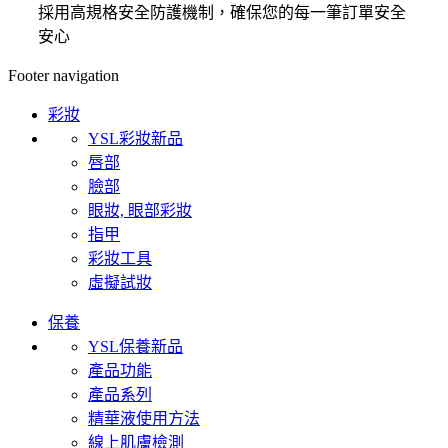
採用高規格安全防護機制，確保您的每一筆訂單安全
安心
Footer navigation
彩妝
YSL彩妝新品
唇部
臉部
眼妝, 眼部彩妝
指甲
彩妝工具
虛擬試妝
保養
YSL保養新品
產品功能
產品系列
精華液使用方法
線上肌膚檢測