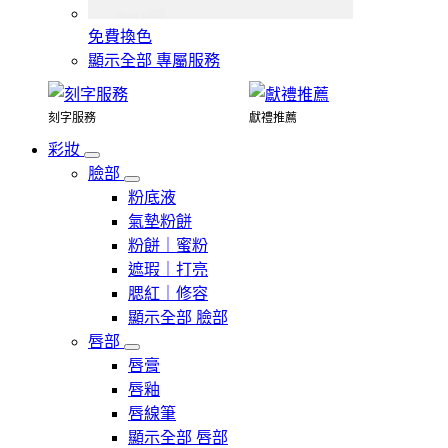
免費換色
顯示全部 專屬服務
刻字服務
獻禮推薦
彩妝
臉部
粉底液
氣墊粉餅
粉餅｜蜜粉
遮瑕｜打亮
腮紅｜修容
顯示全部 臉部
唇部
唇膏
唇釉
唇線筆
顯示全部 唇部