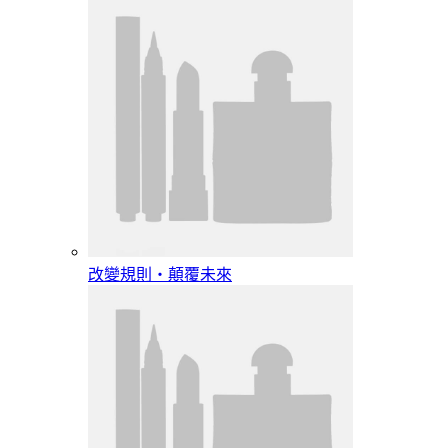
改變規則‧顛覆未來