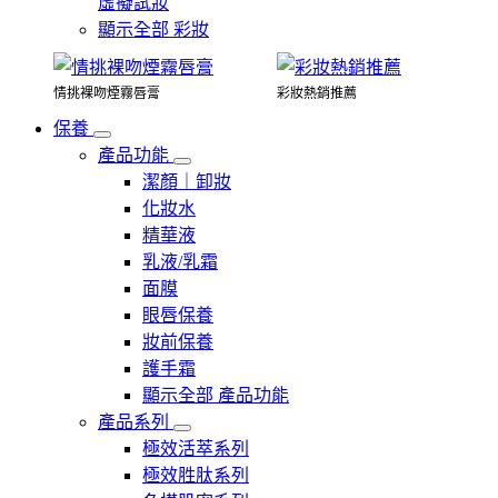
虛擬試妝
顯示全部 彩妝
情挑裸吻煙霧唇膏
彩妝熱銷推薦
保養
產品功能
潔顏｜卸妝
化妝水
精華液
乳液/乳霜
面膜
眼唇保養
妝前保養
護手霜
顯示全部 產品功能
產品系列
極效活萃系列
極效胜肽系列