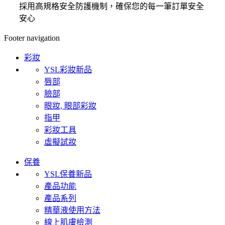
採用高規格安全防護機制，確保您的每一筆訂單安全
安心
Footer navigation
彩妝
YSL彩妝新品
唇部
臉部
眼妝, 眼部彩妝
指甲
彩妝工具
虛擬試妝
保養
YSL保養新品
產品功能
產品系列
精華液使用方法
線上肌膚檢測