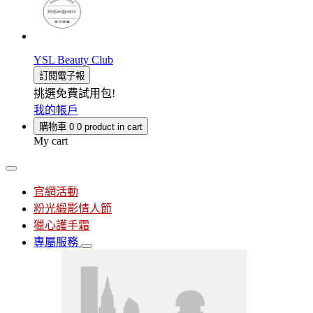
YSL Beauty Club
訂閱電子報
挑選免費試用包!
我的帳戶
購物車
0
0 product in cart
My cart
官網活動
粉光緞影情人節
獵心護手霜
專屬服務