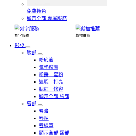
免費換色
顯示全部 專屬服務
刻字服務
獻禮推薦
彩妝
臉部
粉底液
氣墊粉餅
粉餅｜蜜粉
遮瑕｜打亮
腮紅｜修容
顯示全部 臉部
唇部
唇膏
唇釉
唇線筆
顯示全部 唇部