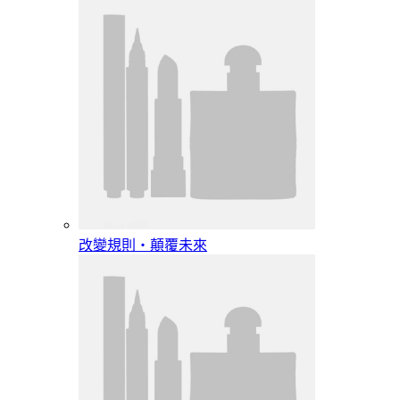
改變規則‧顛覆未來