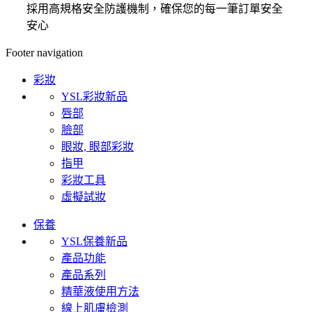
採用高規格安全防護機制，確保您的每一筆訂單安全
安心
Footer navigation
彩妝
YSL彩妝新品
唇部
臉部
眼妝, 眼部彩妝
指甲
彩妝工具
虛擬試妝
保養
YSL保養新品
產品功能
產品系列
精華液使用方法
線上肌膚檢測