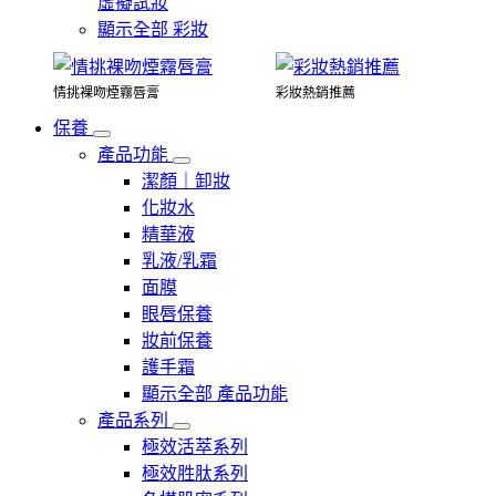
虛擬試妝
顯示全部 彩妝
情挑裸吻煙霧唇膏
彩妝熱銷推薦
保養
產品功能
潔顏｜卸妝
化妝水
精華液
乳液/乳霜
面膜
眼唇保養
妝前保養
護手霜
顯示全部 產品功能
產品系列
極效活萃系列
極效胜肽系列