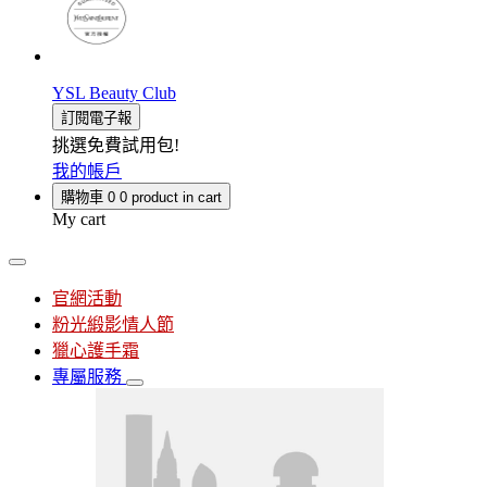
YSL Beauty Club
訂閱電子報
挑選免費試用包!
我的帳戶
購物車
0
0 product in cart
My cart
官網活動
粉光緞影情人節
獵心護手霜
專屬服務