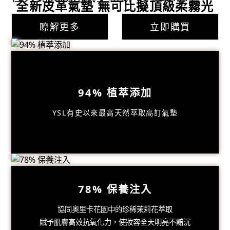
全新皮革氣墊 無可比擬頂級柔霧光
瞭解更多
立即購買
94%
植萃添加
YSL有史以來最高天然萃取高訂氣墊
78%
保養注入
94%植萃養膚 24H柔霧透光
一拍超越頂級
協同奧里卡花園中的珍稀茉莉花萃取
賦予肌膚高效抗氧化力，使妝容全天明亮不黯沉