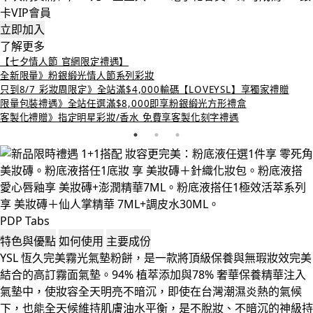
卡VIP會員
立即加入
了解更多
【七夕情人節 官網限定禮遇】
全新限量》粉銀緞光情人節系列彩妝
只到8/7 彩妝周限定》全站滿$4,000輸碼【LOVEYSL】享獨家禮贈
限量包裝禮遇》全站任選滿$8,000即享粉銀緞光方形禮盒
客製化禮贈》指定明星彩妝/香水 免費享客製化刻字禮遇
PDP Tabs
特色與優點
如何使用
主要成份
YSL 恆久完美霧光氣墊粉餅，是一款將頂級保養與無瑕妝效完美
結合的高訂霧面氣墊。94% 植萃添加與78% 奢華保養精華注入
氣墊中，使妝容全天明亮不暗沉，即使在台灣潮濕炎熱的氣候
下，也能全天候維持肌膚油水平衡，是不脫妝、不暗沉的神級持