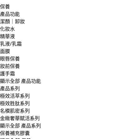
保養
產品功能
潔顏｜卸妝
化妝水
精華液
乳液/乳霜
面膜
眼唇保養
妝前保養
護手霜
顯示全部 產品功能
產品系列
極效活萃系列
極效胜肽系列
名模肌密系列
金緻奢華賦活系列
顯示全部 產品系列
保養補充膠囊