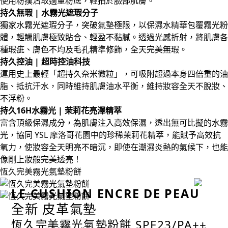
使用粉撲沾取適量粉底，輕拍於臉部肌膚。
持久無瑕 | 水霧光遮瑕分子
獨家水霧光遮瑕分子，突破氣墊極限，以保濕水精華包覆霧光粉
體，輕觸肌膚極致貼合、輕盈不黏膩。透過光感折射，將肌膚各
種瑕疵、膚色不均及毛孔精準修飾，全天完美無瑕。
持久控油 | 超時控油科技
運用史上最輕「超持久奈米微粒」，可吸附超過本身四倍重的油
脂、抵抗汗水，同時維持肌膚油水平衡，維持妝容全天不脫妝、
不浮粉。
持久16H水霧光 | 茉莉花亮澤精萃
富含頂級保濕成分，為肌膚注入高效保濕，透出無可比擬的水霧
光，協同 YSL 摩洛哥花園中的珍稀茉莉花精萃，能賦予高效抗
氧力，使妝容全天明亮不暗沉，即使在潮濕炎熱的氣候下，也能
像剛上妝般完美透亮！
恆久完美霧光氣墊粉餅
LE CUSHION ENCRE DE PEAU
全新 皮革氣墊
恆久完美霧光氣墊粉餅 SPF23/PA++