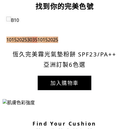
找到你的完美色號
0
35
10
15
20
25
30
35
10
15
20
25
恆久完美霧光氣墊粉餅 SPF23/PA++
亞洲訂製6色選
加入購物車
Find Your Cushion