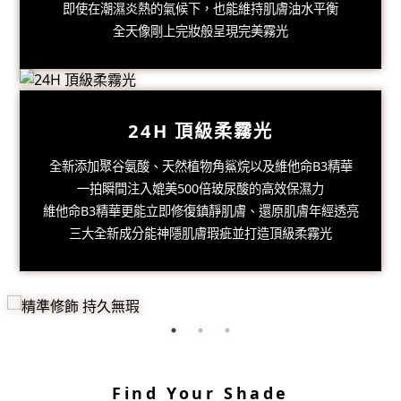
"Fashions fade, style is eternal."
即使在潮濕炎熱的氣候下，也能維持肌膚油水平衡
精準修飾 持久無瑕
全天像剛上完妝般呈現完美霧光
突破氣墊極限，獨家奈米遮瑕光感粒子
以保濕水精華包覆霧光粉體
輕觸肌膚極致貼合、輕盈不黏膩。
24H
頂級柔霧光
透過光感折射，將肌膚各種瑕疵、膚色不均
和毛孔問題精準修飾，全天完美無瑕。
全新添加聚谷氨酸、天然植物角鯊烷以及維他命B3精華
一拍瞬間注入媲美500倍玻尿酸的高效保濕力
維他命B3精華更能立即修復鎮靜肌膚、還原肌膚年經透亮
立即購買
三大全新成分能神隱肌膚瑕疵並打造頂級柔霧光
Find Your Shade