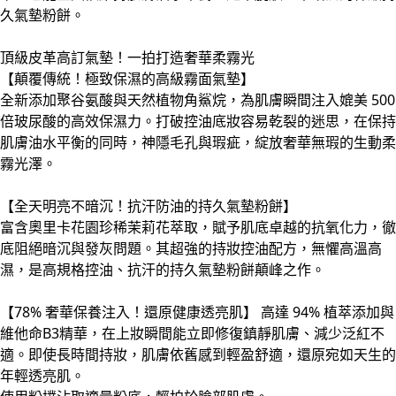
久氣墊粉餅。
頂級皮革高訂氣墊！一拍打造奢華柔霧光
【顛覆傳統！極致保濕的高級霧面氣墊】
全新添加聚谷氨酸與天然植物角鯊烷，為肌膚瞬間注入媲美 500
倍玻尿酸的高效保濕力。打破控油底妝容易乾裂的迷思，在保持
肌膚油水平衡的同時，神隱毛孔與瑕疵，綻放奢華無瑕的生動柔
霧光澤。
【全天明亮不暗沉！抗汗防油的持久氣墊粉餅】
富含奧里卡花園珍稀茉莉花萃取，賦予肌底卓越的抗氧化力，徹
底阻絕暗沉與發灰問題。其超強的持妝控油配方，無懼高溫高
濕，是高規格控油、抗汗的持久氣墊粉餅顛峰之作。
【78% 奢華保養注入！還原健康透亮肌】 高達 94% 植萃添加與
維他命B3精華，在上妝瞬間能立即修復鎮靜肌膚、減少泛紅不
適。即使長時間持妝，肌膚依舊感到輕盈舒適，還原宛如天生的
年輕透亮肌。