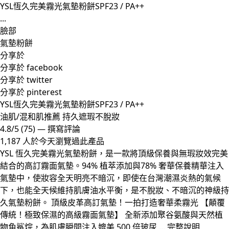
YSL恆久完美霧光氣墊粉餅SPF23 / PA++
...
臉部
氣墊粉餅
分享於
分享於 facebook
分享於 twitter
分享於 pinterest
YSL恆久完美霧光氣墊粉餅SPF23 / PA++
油肌/混和肌推薦 持久遮瑕不脫妝
4.8/5
(75)
—
撰寫評論
1,187 人於今天瀏覽過此產品
YSL 恆久完美霧光氣墊粉餅，是一款將頂級保養與無瑕妝效完美
結合的高訂霧面氣墊。94% 植萃添加與78% 奢華保養精華注入
氣墊中，使妝容全天明亮不暗沉，即使在台灣潮濕炎熱的氣候
下，也能全天候維持肌膚油水平衡，是不脫妝、不暗沉的神級持
久氣墊粉餅。 頂級皮革高訂氣墊！一拍打造奢華柔霧光 【顛覆
傳統！極致保濕的高級霧面氣墊】 全新添加聚谷氨酸與天然植
物角鯊烷，為肌膚瞬間注入媲美 500 倍玻尿 ...
完整說明