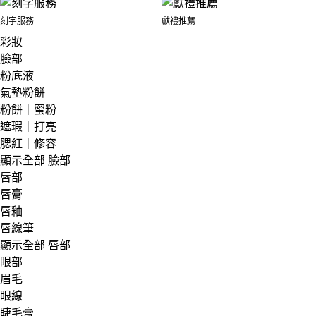
刻字服務
獻禮推薦
彩妝
臉部
粉底液
氣墊粉餅
粉餅｜蜜粉
遮瑕｜打亮
腮紅｜修容
顯示全部 臉部
唇部
唇膏
唇釉
唇線筆
顯示全部 唇部
眼部
眉毛
眼線
睫毛膏