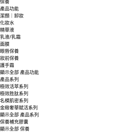
保養
產品功能
潔顏｜卸妝
化妝水
精華液
乳液/乳霜
面膜
眼唇保養
妝前保養
護手霜
顯示全部 產品功能
產品系列
極效活萃系列
極效胜肽系列
名模肌密系列
金緻奢華賦活系列
顯示全部 產品系列
保養補充膠囊
顯示全部 保養