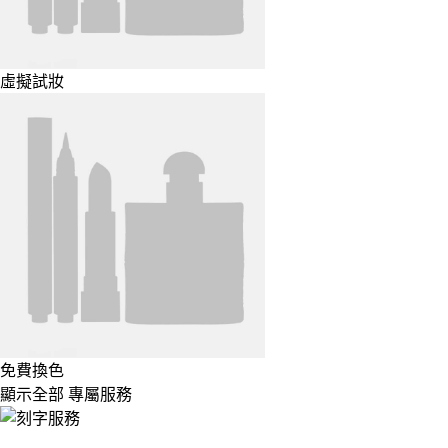
虛擬試妝
免費換色
顯示全部 專屬服務