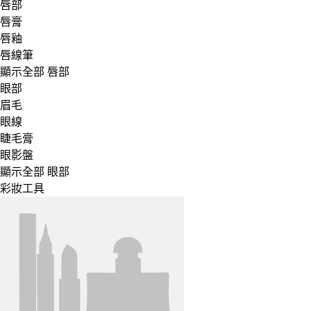
唇部
唇膏
唇釉
唇線筆
顯示全部 唇部
眼部
眉毛
眼線
睫毛膏
眼影盤
顯示全部 眼部
彩妝工具