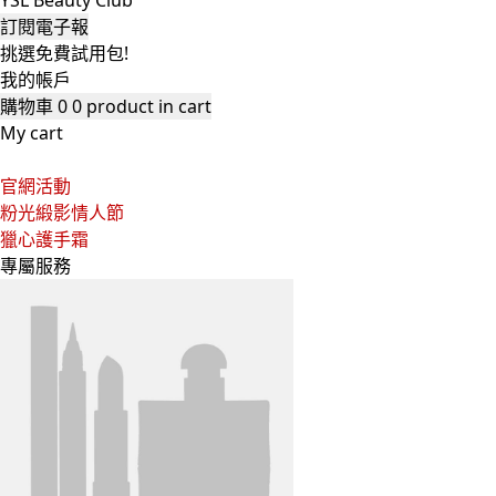
YSL Beauty Club
訂閱電子報
挑選免費試用包!
我的帳戶
購物車
0
0 product in cart
My cart
官網活動
粉光緞影情人節
獵心護手霜
專屬服務