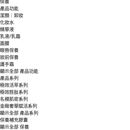
保養
產品功能
潔顏｜卸妝
化妝水
精華液
乳液/乳霜
面膜
眼唇保養
妝前保養
護手霜
顯示全部 產品功能
產品系列
極效活萃系列
極效胜肽系列
名模肌密系列
金緻奢華賦活系列
顯示全部 產品系列
保養補充膠囊
顯示全部 保養