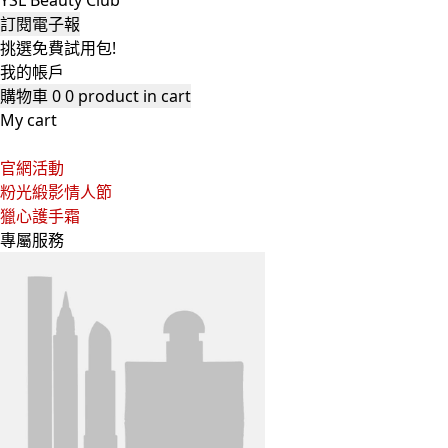
YSL Beauty Club
訂閱電子報
挑選免費試用包!
我的帳戶
購物車
0
0 product in cart
My cart
官網活動
粉光緞影情人節
獵心護手霜
專屬服務