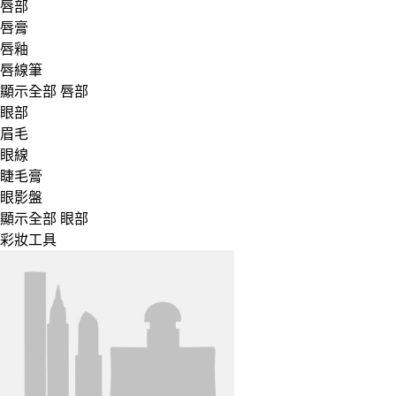
唇部
唇膏
唇釉
唇線筆
顯示全部 唇部
眼部
眉毛
眼線
睫毛膏
眼影盤
顯示全部 眼部
彩妝工具