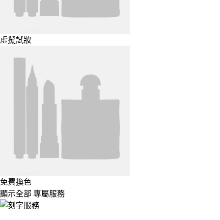
虛擬試妝
免費換色
顯示全部 專屬服務