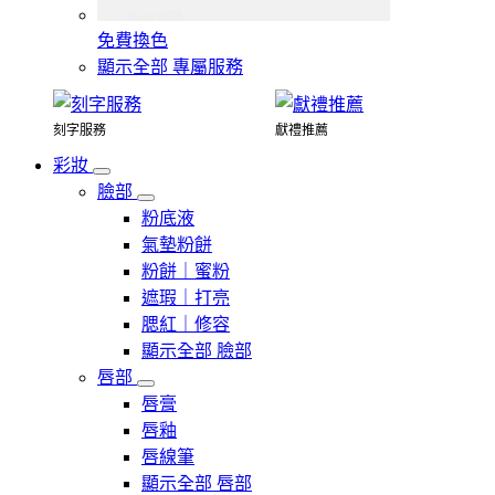
免費換色
顯示全部 專屬服務
刻字服務
獻禮推薦
彩妝
臉部
粉底液
氣墊粉餅
粉餅｜蜜粉
遮瑕｜打亮
腮紅｜修容
顯示全部 臉部
唇部
唇膏
唇釉
唇線筆
顯示全部 唇部