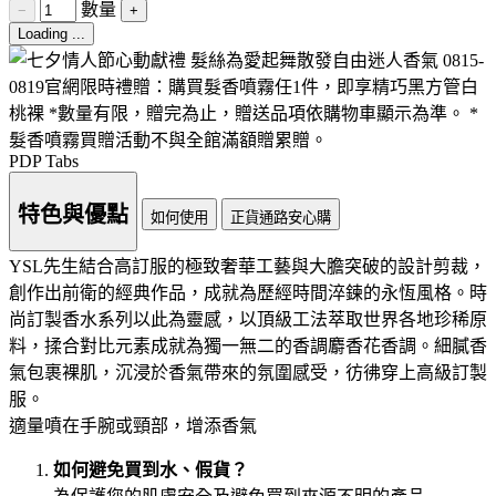
數量
−
+
Loading ...
PDP Tabs
特色與優點
如何使用
正貨通路安心購
YSL先生結合高訂服的極致奢華工藝與大膽突破的設計剪裁，
創作出前衛的經典作品，成就為歷經時間淬鍊的永恆風格。時
尚訂製香水系列以此為靈感，以頂級工法萃取世界各地珍稀原
料，揉合對比元素成就為獨一無二的香調麝香花香調。細膩香
氣包裹裸肌，沉浸於香氣帶來的氛圍感受，彷彿穿上高級訂製
服。
適量噴在手腕或頸部，增添香氣
如何避免買到水、假貨？