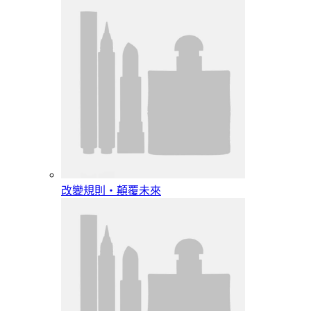
改變規則‧顛覆未來