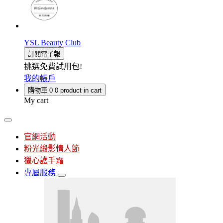
YSL Beauty Club
訂閱電子報
挑選免費試用包!
我的帳戶
購物車
0
0 product in cart
My cart
官網活動
粉光緞影情人節
獵心護手霜
專屬服務