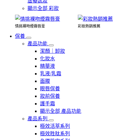
虛擬試妝
顯示全部 彩妝
情挑裸吻煙霧唇膏
彩妝熱銷推薦
保養
產品功能
潔顏｜卸妝
化妝水
精華液
乳液/乳霜
面膜
眼唇保養
妝前保養
護手霜
顯示全部 產品功能
產品系列
極效活萃系列
極效胜肽系列