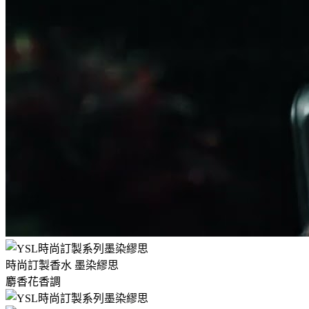
時尚訂製香水 墨染繆思
麝香花香調