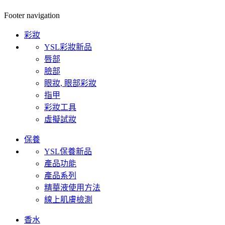
Footer navigation
彩妝
YSL彩妝新品
唇部
臉部
眼妝, 眼部彩妝
指甲
彩妝工具
虛擬試妝
保養
YSL保養新品
產品功能
產品系列
精華液使用方法
線上肌膚檢測
香水