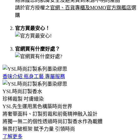
為保護您的肌膚安全及避免買到來源不明的產品
請於官方授權之
官網、百貨專櫃及MOMO官方旗艦店
選
購
官方買最安心！
官網買有什麼好處？
香味介紹
瓶身工藝
專屬服務
YSL時尚訂製香水
珍稀裁製 吋膚繪染
YSL先生運用黑色構築時尚世界
將奢華面料、訂製剪裁和前衛精神融入設計
將獨一無二的個性透過時尚訂製香水作為載體
無畏打破框架 賦予力量 引領時尚
了解更多