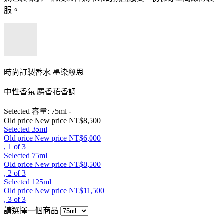
服。
時尚訂製香水 墨染繆思
中性香氛 麝香花香調
Selected 容量:
75ml
-
Old price
New price
NT$8,500
Selected
35ml
Old price
New price
NT$6,000
, 1 of 3
Selected
75ml
Old price
New price
NT$8,500
, 2 of 3
Selected
125ml
Old price
New price
NT$11,500
, 3 of 3
請選擇一個商品