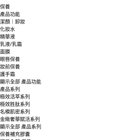
保養
產品功能
潔顏｜卸妝
化妝水
精華液
乳液/乳霜
面膜
眼唇保養
妝前保養
護手霜
顯示全部 產品功能
產品系列
極效活萃系列
極效胜肽系列
名模肌密系列
金緻奢華賦活系列
顯示全部 產品系列
保養補充膠囊