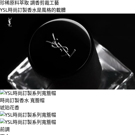
珍稀原料萃取 調香剪裁工藝
YSL時尚訂製香水是風格的載體
時尚訂製香水 寬簷帽
琥珀花香
前調