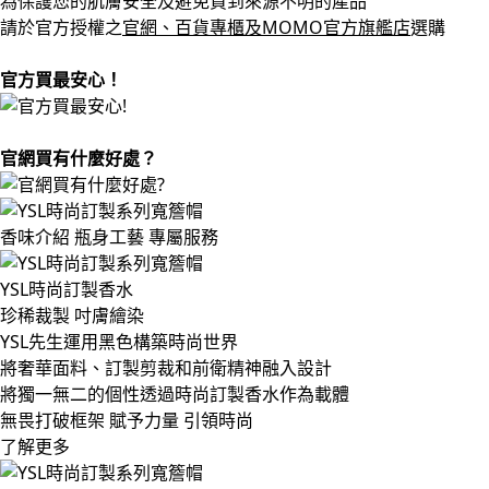
為保護您的肌膚安全及避免買到來源不明的產品
請於官方授權之
官網、百貨專櫃及MOMO官方旗艦店
選購
官方買最安心！
官網買有什麼好處？
香味介紹
瓶身工藝
專屬服務
YSL時尚訂製香水
珍稀裁製 吋膚繪染
YSL先生運用黑色構築時尚世界
將奢華面料、訂製剪裁和前衛精神融入設計
將獨一無二的個性透過時尚訂製香水作為載體
無畏打破框架 賦予力量 引領時尚
了解更多