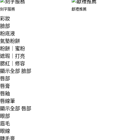
刻字服務
獻禮推薦
彩妝
臉部
粉底液
氣墊粉餅
粉餅｜蜜粉
遮瑕｜打亮
腮紅｜修容
顯示全部 臉部
唇部
唇膏
唇釉
唇線筆
顯示全部 唇部
眼部
眉毛
眼線
睫毛膏