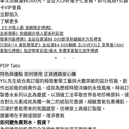
單次消費滿$6,000元，並登入LINE電子化會員，即可成為YSL銀
卡VIP會員
立即加入
了解更多
【七夕情人節 官網限定禮遇】
全新限量》粉銀緞光情人節系列彩妝
限量包裝禮遇》全站任選滿$8,000即享粉銀緞光方形禮盒
只到8/14 香氛周限定》全站滿$4,000輸碼【LOVEYSL】享男香10ml
客製化禮贈》指定明星彩妝/香水 免費享客製化刻字禮遇
PDP Tabs
特色與優點
如何使用
正貨通路安心購
YSL先生結合高訂服的極致奢華工藝與大膽突破的設計剪裁，創
作出前衛的經典作品，成就為歷經時間淬鍊的永恆風格。時尚訂
製香水系列以此為靈感，以頂級工法萃取世界各地珍稀原料，揉
合對比元素成就為獨一無二的琥珀花香調。細膩香氣包裹裸肌，
沉浸於香氣帶來的氛圍感受，彷彿穿上高級訂製服。
適量噴在手腕或頸部，增添香氣
如何避免買到水、假貨？