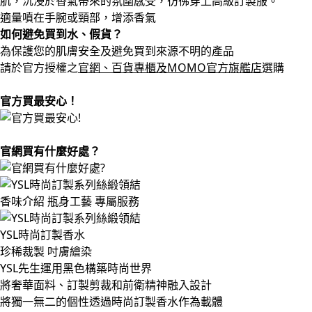
肌，沉浸於香氣帶來的氛圍感受，彷彿穿上高級訂製服。
適量噴在手腕或頸部，增添香氣
如何避免買到水、假貨？
為保護您的肌膚安全及避免買到來源不明的產品
請於官方授權之
官網、百貨專櫃及MOMO官方旗艦店
選購
官方買最安心！
官網買有什麼好處？
香味介紹
瓶身工藝
專屬服務
YSL時尚訂製香水
珍稀裁製 吋膚繪染
YSL先生運用黑色構築時尚世界
將奢華面料、訂製剪裁和前衛精神融入設計
將獨一無二的個性透過時尚訂製香水作為載體