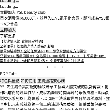
Loading ...
Loading...
立即加入 YSL beauty club
單次消費滿$6,000元，並登入LINE電子化會員，即可成為YSL銀
卡VIP會員
立即加入
了解更多
【七夕情人節 官網限定禮遇】
全新限量》粉銀緞光情人節系列彩妝
限量包裝禮遇》全站任選滿$8,000即享粉銀緞光方形禮盒
只到8/14 香氛周限定》全站滿$4,000輸碼【LOVEYSL】享男香10ml
客製化禮贈》指定明星彩妝/香水 免費享客製化刻字禮遇
PDP Tabs
特色與優點
如何使用
正貨通路安心購
YSL先生結合高訂服的極致奢華工藝與大膽突破的設計剪裁，創
作出前衛的經典作品，成就為歷經時間淬鍊的永恆風格。時尚訂
製香水系列以此為靈感，以頂級工法萃取世界各地珍稀原料，揉
合對比元素成就為獨一無二的清甜花果香調。細膩香氣包裹裸