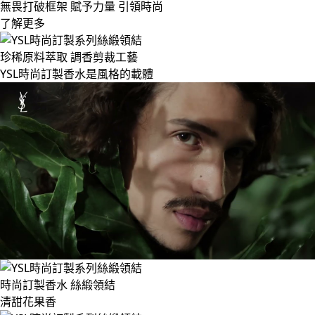
無畏打破框架 賦予力量 引領時尚
了解更多
珍稀原料萃取 調香剪裁工藝
YSL時尚訂製香水是風格的載體
時尚訂製香水 絲緞領結
清甜花果香