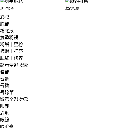
刻字服務
獻禮推薦
彩妝
臉部
粉底液
氣墊粉餅
粉餅｜蜜粉
遮瑕｜打亮
腮紅｜修容
顯示全部 臉部
唇部
唇膏
唇釉
唇線筆
顯示全部 唇部
眼部
眉毛
眼線
睫毛膏