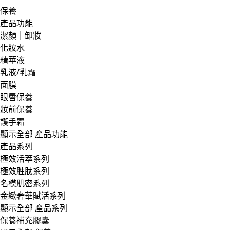
保養
產品功能
潔顏｜卸妝
化妝水
精華液
乳液/乳霜
面膜
眼唇保養
妝前保養
護手霜
顯示全部 產品功能
產品系列
極效活萃系列
極效胜肽系列
名模肌密系列
金緻奢華賦活系列
顯示全部 產品系列
保養補充膠囊