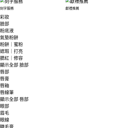
刻字服務
獻禮推薦
彩妝
臉部
粉底液
氣墊粉餅
粉餅｜蜜粉
遮瑕｜打亮
腮紅｜修容
顯示全部 臉部
唇部
唇膏
唇釉
唇線筆
顯示全部 唇部
眼部
眉毛
眼線
睫毛膏