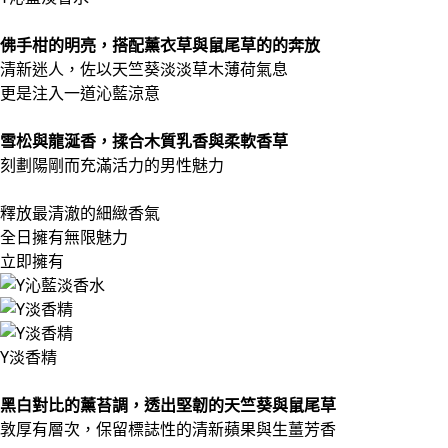
佛手柑的明亮，搭配薰衣草與鼠尾草的的奔放
清新迷人，佐以天竺葵淡淡草木薄荷氣息
更是注入一道沁藍涼意
雪松與龍涎香，揉合木質乳香與柔軟香草
刻劃陽剛而充滿活力的男性魅力
釋放最清澈的細緻香氣
全日擁有無限魅力
立即擁有
Y淡香精
黑白對比的薰苔調，透出堅韌的天竺葵與鼠尾草
敦厚有層次，保留標誌性的清新蘋果與生薑芳香