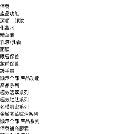
保養
產品功能
潔顏｜卸妝
化妝水
精華液
乳液/乳霜
面膜
眼唇保養
妝前保養
護手霜
顯示全部 產品功能
產品系列
極效活萃系列
極效胜肽系列
名模肌密系列
金緻奢華賦活系列
顯示全部 產品系列
保養補充膠囊