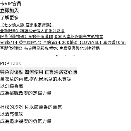
卡VIP會員
立即加入
了解更多
【七夕情人節 官網限定禮遇】
全新限量》粉銀緞光情人節系列彩妝
限量包裝禮遇》全站任選滿$8,000即享粉銀緞光方形禮盒
只到8/14 香氛周限定》全站滿$4,000輸碼【LOVEYSL】享男香10ml
客製化禮贈》指定明星彩妝/香水 免費享客製化刻字禮遇
PDP Tabs
特色與優點
如何使用
正貨通路安心購
薰衣草的內斂,搭配鼠尾草的木質調
以沉穩香氣
成為挑戰改變的定錨力量
杜松的冷冽,佐以廣藿香的薰氣
以清亮氣味
成為追逐蛻變的勇氣力量