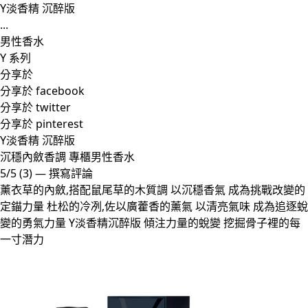
Y淡香精 沉醉版
...
男性香水
Y 系列
分享於
分享於 facebook
分享於 twitter
分享於 pinterest
Y淡香精 沉醉版
沉穩內斂香調 專櫃男性香水
5/5
(3)
—
撰寫評論
薰衣草的內斂,搭配鼠尾草的木質調 以沉穩香氣 成為挑戰改變的
定錨力量 杜松的冷冽,佐以廣藿香的薰氣 以清亮氣味 成為追逐蛻
變的勇氣力量 Y淡香精沉醉版 傾注力量的蛻變 挖掘骨子裡的每
一寸潛力