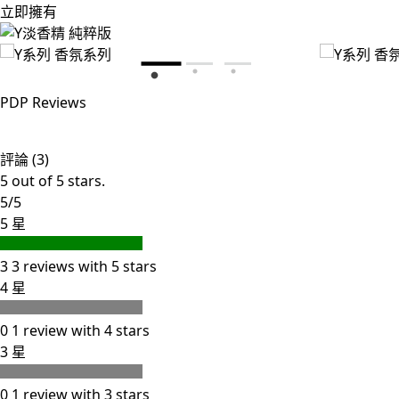
立即擁有
PDP Reviews
評論 (3)
5 out of 5 stars.
5/5
5 星
3
3 reviews with 5 stars
4 星
0
1 review with 4 stars
3 星
0
1 review with 3 stars