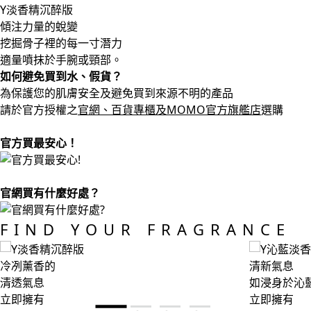
Y淡香精沉醉版
傾注力量的蛻變
挖掘骨子裡的每一寸潛力
適量噴抹於手腕或頸部。
如何避免買到水、假貨？
為保護您的肌膚安全及避免買到來源不明的產品
請於官方授權之
官網、百貨專櫃及MOMO官方旗艦店
選購
官方買最安心！
官網買有什麼好處？
FIND YOUR FRAGRANCE
冷冽薰香的
清新氣息
清透氣息
如浸身於沁
立即擁有
立即擁有