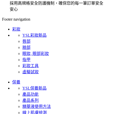
採用高規格安全防護機制，確保您的每一筆訂單安全
安心
Footer navigation
彩妝
YSL彩妝新品
唇部
臉部
眼妝, 眼部彩妝
指甲
彩妝工具
虛擬試妝
保養
YSL保養新品
產品功能
產品系列
精華液使用方法
線上肌膚檢測