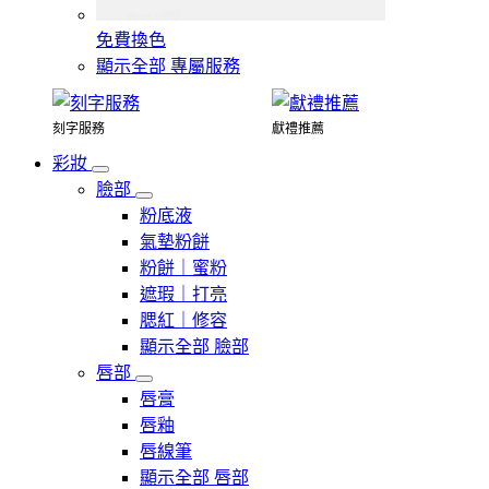
免費換色
顯示全部 專屬服務
刻字服務
獻禮推薦
彩妝
臉部
粉底液
氣墊粉餅
粉餅｜蜜粉
遮瑕｜打亮
腮紅｜修容
顯示全部 臉部
唇部
唇膏
唇釉
唇線筆
顯示全部 唇部