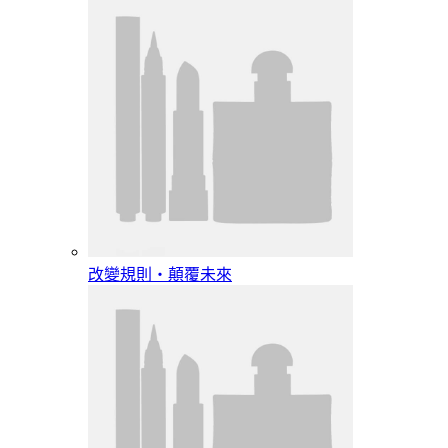
改變規則‧顛覆未來