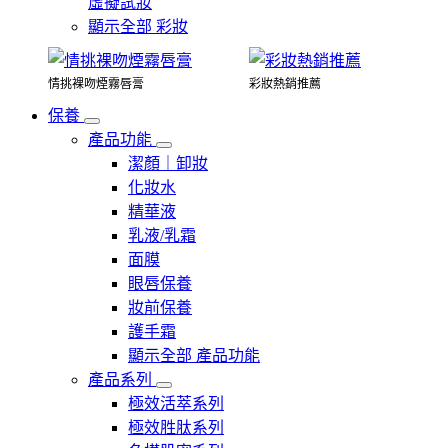
虛擬試妝
顯示全部 彩妝
情挑裸吻煙霧唇膏
彩妝熱銷推薦
保養
產品功能
潔顏｜卸妝
化妝水
精華液
乳液/乳霜
面膜
眼唇保養
妝前保養
護手霜
顯示全部 產品功能
產品系列
極效活萃系列
極效胜肽系列