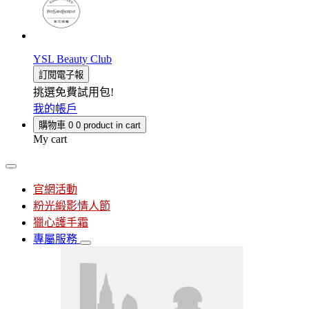
YSL Beauty Club
訂閱電子報
挑選免費試用包!
我的帳戶
購物車
0
0 product in cart
My cart
官網活動
粉光緞影情人節
獵心護手霜
專屬服務