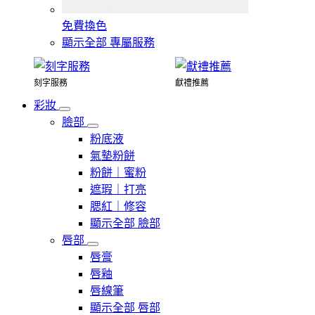
免費換色
顯示全部 專屬服務
刻字服務
獻禮推薦
彩妝
臉部
粉底液
氣墊粉餅
粉餅｜蜜粉
遮瑕｜打亮
腮紅｜修容
顯示全部 臉部
唇部
唇膏
唇釉
唇線筆
顯示全部 唇部