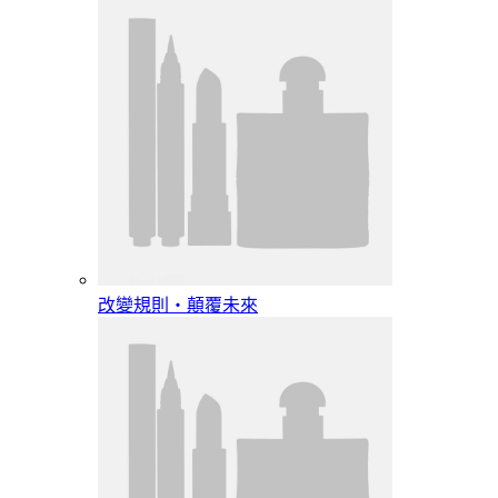
改變規則‧顛覆未來