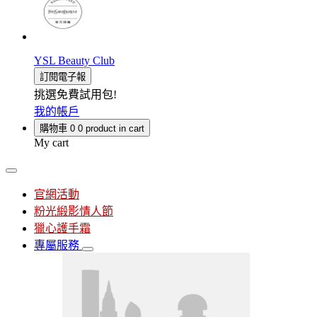
YSL Beauty Club
訂閱電子報
挑選免費試用包!
我的帳戶
購物車
0
0 product in cart
My cart
官網活動
粉光緞影情人節
獵心護手霜
專屬服務