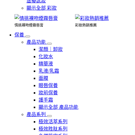
虛擬試妝
顯示全部 彩妝
情挑裸吻煙霧唇膏
彩妝熱銷推薦
保養
產品功能
潔顏｜卸妝
化妝水
精華液
乳液/乳霜
面膜
眼唇保養
妝前保養
護手霜
顯示全部 產品功能
產品系列
極效活萃系列
極效胜肽系列