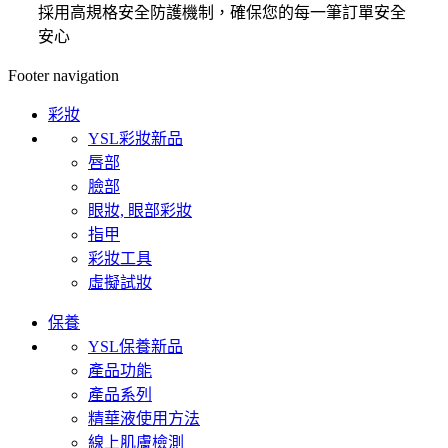
採用高規格安全防護機制，確保您的每一筆訂單安全
安心
Footer navigation
彩妝
YSL彩妝新品
唇部
臉部
眼妝, 眼部彩妝
指甲
彩妝工具
虛擬試妝
保養
YSL保養新品
產品功能
產品系列
精華液使用方法
線上肌膚檢測