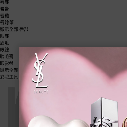
唇部
唇膏
唇釉
唇線筆
顯示全部 唇部
眼部
眉毛
眼線
睫毛膏
眼影盤
顯示全部 眼部
彩妝工具