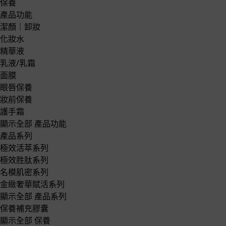
保養
產品功能
潔顏｜卸妝
化妝水
精華液
乳液/乳霜
面膜
眼唇保養
妝前保養
護手霜
顯示全部 產品功能
產品系列
極效活萃系列
極效胜肽系列
名模肌密系列
金緻奢華賦活系列
顯示全部 產品系列
保養補充膠囊
顯示全部 保養