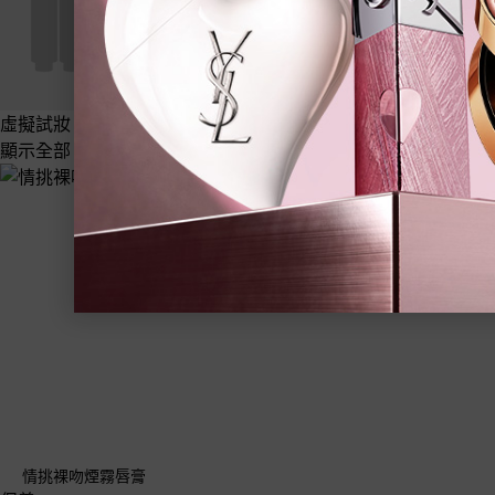
虛擬試妝
顯示全部 彩妝
情挑裸吻煙霧唇膏