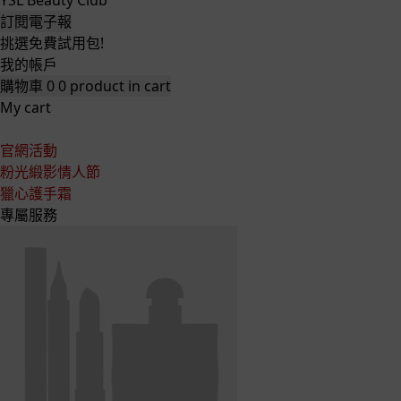
YSL Beauty Club
訂閱電子報
挑選免費試用包!
我的帳戶
購物車
0
0 product in cart
My cart
官網活動
粉光緞影情人節
獵心護手霜
專屬服務