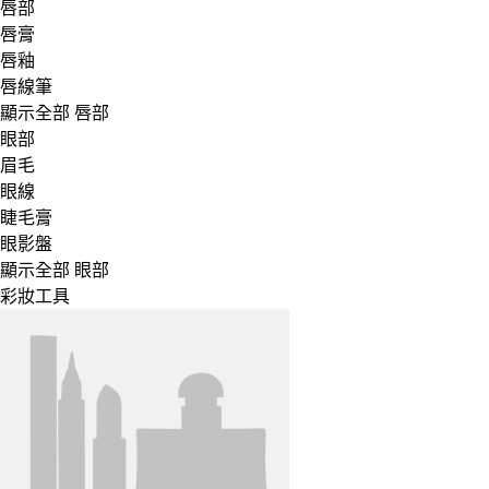
唇部
唇膏
唇釉
唇線筆
顯示全部 唇部
眼部
眉毛
眼線
睫毛膏
眼影盤
顯示全部 眼部
彩妝工具