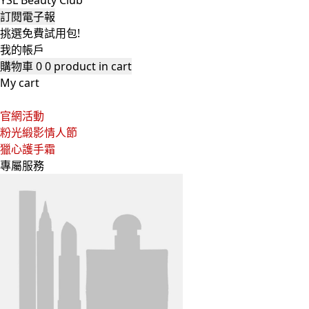
YSL Beauty Club
訂閱電子報
挑選免費試用包!
我的帳戶
購物車
0
0 product in cart
My cart
官網活動
粉光緞影情人節
獵心護手霜
專屬服務