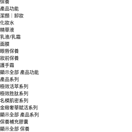
保養
產品功能
潔顏｜卸妝
化妝水
精華液
乳液/乳霜
面膜
眼唇保養
妝前保養
護手霜
顯示全部 產品功能
產品系列
極效活萃系列
極效胜肽系列
名模肌密系列
金緻奢華賦活系列
顯示全部 產品系列
保養補充膠囊
顯示全部 保養