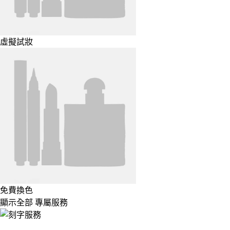
虛擬試妝
免費換色
顯示全部 專屬服務