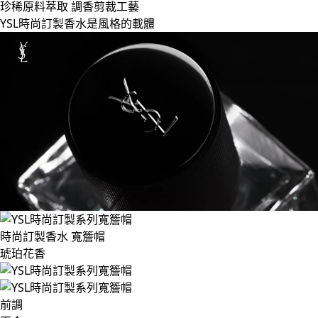
珍稀原料萃取 調香剪裁工藝
YSL時尚訂製香水是風格的載體
時尚訂製香水 寬簷帽
琥珀花香
前調