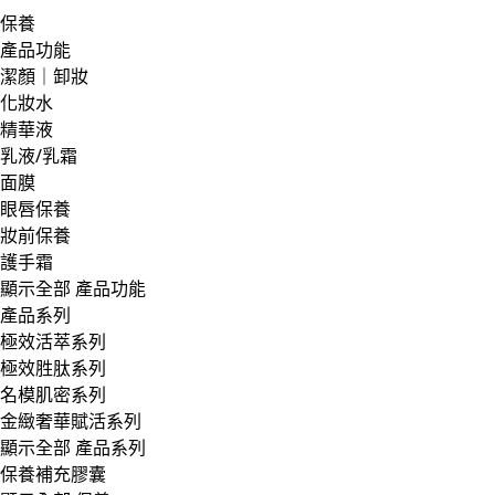
保養
產品功能
潔顏｜卸妝
化妝水
精華液
乳液/乳霜
面膜
眼唇保養
妝前保養
護手霜
顯示全部 產品功能
產品系列
極效活萃系列
極效胜肽系列
名模肌密系列
金緻奢華賦活系列
顯示全部 產品系列
保養補充膠囊