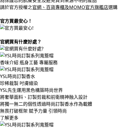
為保護您的肌膚安全及避免買到來源不明的產品
請於官方授權之
官網、百貨專櫃及MOMO官方旗艦店
選購
官方買最安心！
官網買有什麼好處？
香味介紹
瓶身工藝
專屬服務
YSL時尚訂製香水
珍稀裁製 吋膚繪染
YSL先生運用黑色構築時尚世界
將奢華面料、訂製剪裁和前衛精神融入設計
將獨一無二的個性透過時尚訂製香水作為載體
無畏打破框架 賦予力量 引領時尚
了解更多