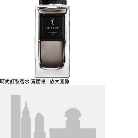
時尚訂製香水 寬簷帽 - 放大圖像