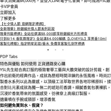
單次消費滿$6,000元，並登入LINE電子化會員，即可成為YSL銀
卡VIP會員
立即加入
了解更多
【七夕情人節 官網限定禮遇】
全新限量》粉銀緞光情人節系列彩妝
限量包裝禮遇》全站任選滿$8,000即享粉銀緞光方形禮盒
只到8/14 香氛周限定》全站滿$4,000輸碼【LOVEYSL】享男香10ml
客製化禮贈》指定明星彩妝/香水 免費享客製化刻字禮遇
PDP Tabs
特色與優點
如何使用
正貨通路安心購
YSL先生結合高訂服的極致奢華工藝與大膽突破的設計剪裁，創
作出前衛的經典作品，成就為歷經時間淬鍊的永恆風格。時尚訂
製香水系列以此為靈感，以頂級工法萃取世界各地珍稀原料，揉
合對比元素成就為獨一無二的琥珀花香調。細膩香氣包裹裸肌，
沉浸於香氣帶來的氛圍感受，彷彿穿上高級訂製服。
適量噴在手腕或頸部，增添香氣
如何避免買到水、假貨？