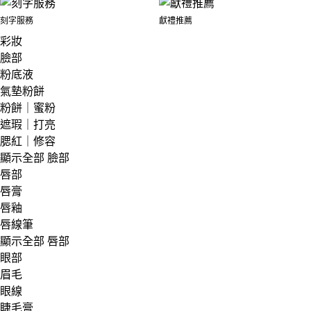
刻字服務
獻禮推薦
彩妝
臉部
粉底液
氣墊粉餅
粉餅｜蜜粉
遮瑕｜打亮
腮紅｜修容
顯示全部 臉部
唇部
唇膏
唇釉
唇線筆
顯示全部 唇部
眼部
眉毛
眼線
睫毛膏