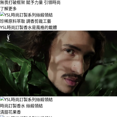
無畏打破框架 賦予力量 引領時尚
了解更多
珍稀原料萃取 調香剪裁工藝
YSL時尚訂製香水是風格的載體
時尚訂製香水 絲緞領結
清甜花果香