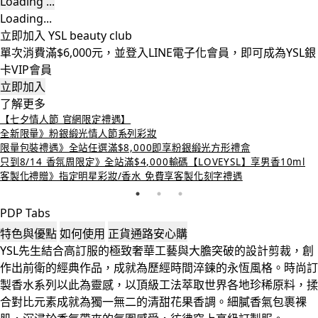
Loading ...
Loading...
立即加入 YSL beauty club
單次消費滿$6,000元，並登入LINE電子化會員，即可成為YSL銀
卡VIP會員
立即加入
了解更多
【七夕情人節 官網限定禮遇】
全新限量》粉銀緞光情人節系列彩妝
限量包裝禮遇》全站任選滿$8,000即享粉銀緞光方形禮盒
只到8/14 香氛周限定》全站滿$4,000輸碼【LOVEYSL】享男香10ml
客製化禮贈》指定明星彩妝/香水 免費享客製化刻字禮遇
PDP Tabs
特色與優點
如何使用
正貨通路安心購
YSL先生結合高訂服的極致奢華工藝與大膽突破的設計剪裁，創
作出前衛的經典作品，成就為歷經時間淬鍊的永恆風格。時尚訂
製香水系列以此為靈感，以頂級工法萃取世界各地珍稀原料，揉
合對比元素成就為獨一無二的清甜花果香調。細膩香氣包裹裸