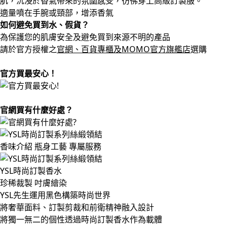
肌，沉浸於香氣帶來的氛圍感受，彷彿穿上高級訂製服。
適量噴在手腕或頸部，增添香氣
如何避免買到水、假貨？
為保護您的肌膚安全及避免買到來源不明的產品
請於官方授權之
官網、百貨專櫃及MOMO官方旗艦店
選購
官方買最安心！
官網買有什麼好處？
香味介紹
瓶身工藝
專屬服務
YSL時尚訂製香水
珍稀裁製 吋膚繪染
YSL先生運用黑色構築時尚世界
將奢華面料、訂製剪裁和前衛精神融入設計
將獨一無二的個性透過時尚訂製香水作為載體