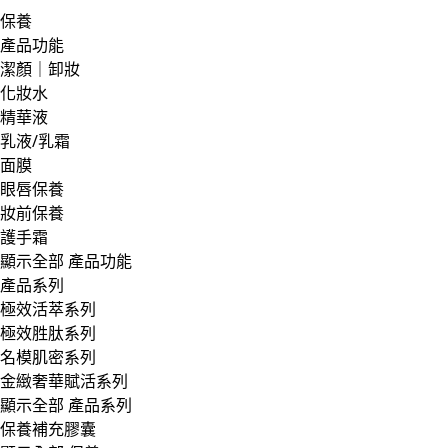
保養
產品功能
潔顏｜卸妝
化妝水
精華液
乳液/乳霜
面膜
眼唇保養
妝前保養
護手霜
顯示全部 產品功能
產品系列
極效活萃系列
極效胜肽系列
名模肌密系列
金緻奢華賦活系列
顯示全部 產品系列
保養補充膠囊