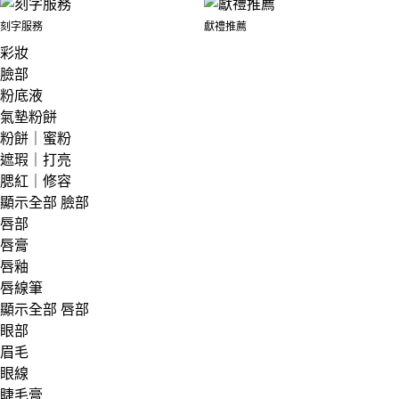
刻字服務
獻禮推薦
彩妝
臉部
粉底液
氣墊粉餅
粉餅｜蜜粉
遮瑕｜打亮
腮紅｜修容
顯示全部 臉部
唇部
唇膏
唇釉
唇線筆
顯示全部 唇部
眼部
眉毛
眼線
睫毛膏