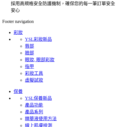
採用高規格安全防護機制，確保您的每一筆訂單安全
安心
Footer navigation
彩妝
YSL彩妝新品
唇部
臉部
眼妝, 眼部彩妝
指甲
彩妝工具
虛擬試妝
保養
YSL保養新品
產品功能
產品系列
精華液使用方法
線上肌膚檢測