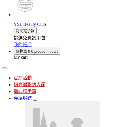
YSL Beauty Club
訂閱電子報
挑選免費試用包!
我的帳戶
購物車
0
0 product in cart
My cart
官網活動
粉光緞影情人節
獵心護手霜
專屬服務