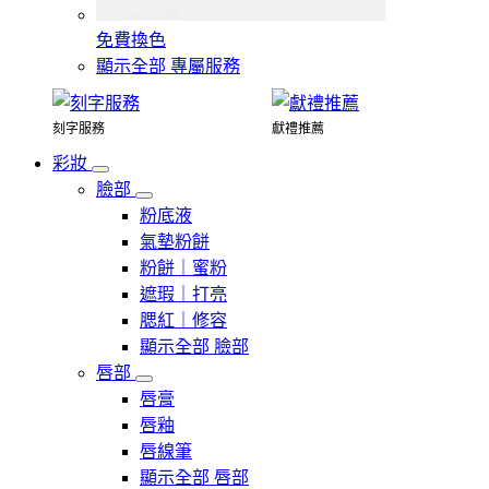
免費換色
顯示全部 專屬服務
刻字服務
獻禮推薦
彩妝
臉部
粉底液
氣墊粉餅
粉餅｜蜜粉
遮瑕｜打亮
腮紅｜修容
顯示全部 臉部
唇部
唇膏
唇釉
唇線筆
顯示全部 唇部