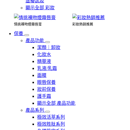
虛擬試妝
顯示全部 彩妝
情挑裸吻煙霧唇膏
彩妝熱銷推薦
保養
產品功能
潔顏｜卸妝
化妝水
精華液
乳液/乳霜
面膜
眼唇保養
妝前保養
護手霜
顯示全部 產品功能
產品系列
極效活萃系列
極效胜肽系列