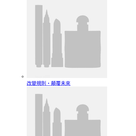
改變規則‧顛覆未來