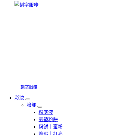
刻字服務
彩妝
臉部
粉底液
氣墊粉餅
粉餅｜蜜粉
遮瑕｜打亮