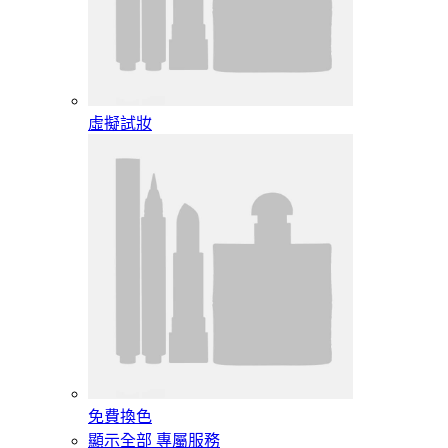
虛擬試妝
免費換色
顯示全部 專屬服務