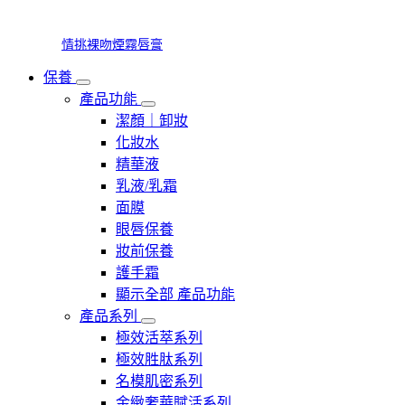
情挑裸吻煙霧唇膏
保養
產品功能
潔顏｜卸妝
化妝水
精華液
乳液/乳霜
面膜
眼唇保養
妝前保養
護手霜
顯示全部 產品功能
產品系列
極效活萃系列
極效胜肽系列
名模肌密系列
金緻奢華賦活系列