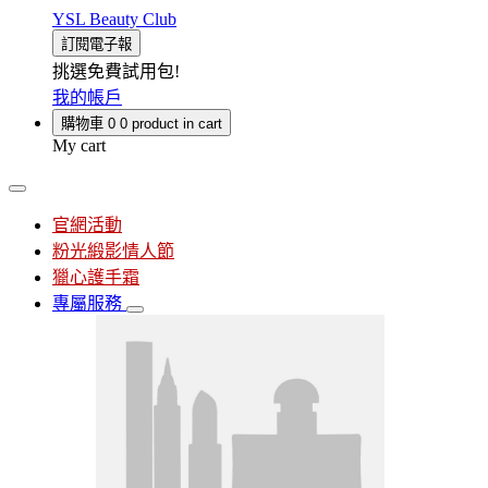
YSL Beauty Club
訂閱電子報
挑選免費試用包!
我的帳戶
購物車
0
0 product in cart
My cart
官網活動
粉光緞影情人節
獵心護手霜
專屬服務