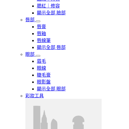
腮紅｜修容
顯示全部 臉部
唇部
唇膏
唇釉
唇線筆
顯示全部 唇部
眼部
眉毛
眼線
睫毛膏
眼影盤
顯示全部 眼部
彩妝工具